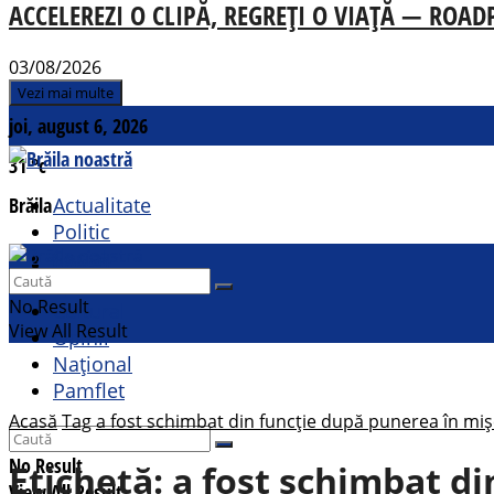
ACCELEREZI O CLIPĂ, REGREȚI O VIAȚĂ — ROADPOL
03/08/2026
Vezi mai multe
joi, august 6, 2026
31
°c
Brăila
Actualitate
Politic
Social
Contact
Sport
No Result
Cultural
View All Result
Opinii
Național
Pamflet
Acasă
Tag
a fost schimbat din funcție după punerea în miș
No Result
Etichetă:
a fost schimbat di
View All Result