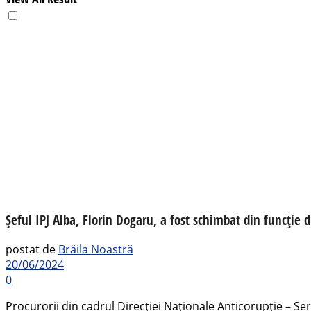
Șeful IPJ Alba, Florin Dogaru, a fost schimbat din funcție
postat de
Brăila Noastră
20/06/2024
0
Procurorii din cadrul Direcției Naționale Anticorupție – Serv