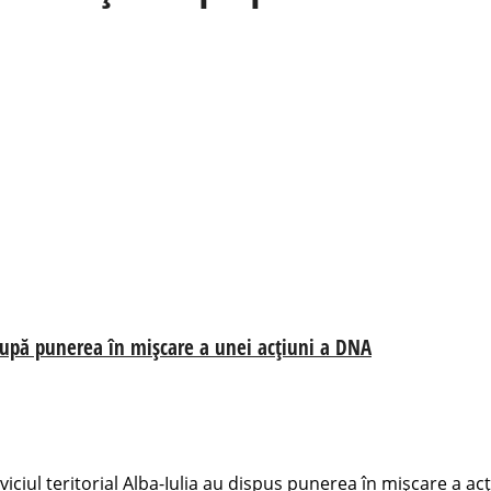
 după punerea în mișcare a unei acțiuni a DNA
iciul teritorial Alba-Iulia au dispus punerea în mișcare a acți