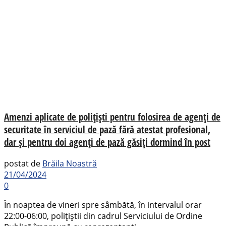
Amenzi aplicate de polițiști pentru folosirea de agenți de
securitate în serviciul de pază fără atestat profesional,
dar și pentru doi agenți de pază găsiți dormind în post
postat de
Brăila Noastră
21/04/2024
0
În noaptea de vineri spre sâmbătă, în intervalul orar
22:00-06:00, polițiștii din cadrul Serviciului de Ordine