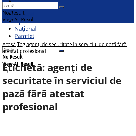
Contact
Sport
No Result
Cultural
View All Result
Opinii
Național
Pamflet
Acasă
Tag
agenți de securitate în serviciul de pază fără
atestat profesional
No Result
View All Result
Etichetă:
agenți de
securitate în serviciul de
pază fără atestat
profesional