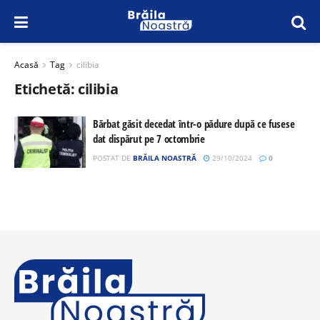
Acasă
Tag
cilibia
Etichetă:
cilibia
Bărbat găsit decedat într-o pădure după ce fusese
dat dispărut pe 7 octombrie
POSTAT DE
BRĂILA NOASTRĂ
29/10/2024
0