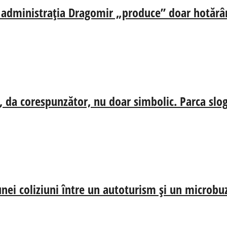
ă, administrația Dragomir „produce” doar hotărâr
, da corespunzător, nu doar simbolic. Parca slog
nei coliziuni între un autoturism și un microbu