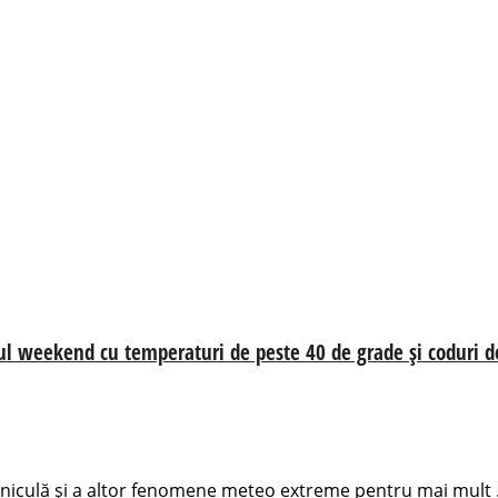
ul weekend cu temperaturi de peste 40 de grade și coduri 
caniculă și a altor fenomene meteo extreme pentru mai mult .