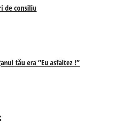
i de consiliu
anul tău era ”Eu asfaltez !”
z