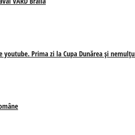
aval VARD Brăila
e youtube. Prima zi la Cupa Dunărea și nemulțum
 Române