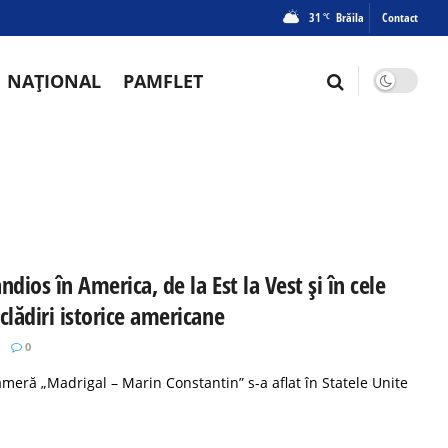
31
Brăila
Contact
°C
NAȚIONAL
PAMFLET
dios în America, de la Est la Vest și în cele
clădiri istorice americane
0
ameră „Madrigal – Marin Constantin” s-a aflat în Statele Unite