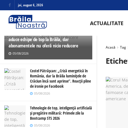
joi, august 6, 2026
ULTIMELE
TRENDING
ACTUALITATE
Spectacol pe teren, matematică bizară la
casa de bilete: Cupa Dunărea la handbal
aduce echipe de top la Brăila, dar
abonamentele nu oferă nicio reducere
Acasă
Tag
05/08/2026
Etiche
Costel Pătrășcan: „Criză energetică în
România, dar la Brăila luminițele de
Crăciun încă sunt aprinse”. Reacții pline
de ironie pe Facebook
05/08/2026
Tehnologie de top, inteligență artificială
și pregătire militară: Primele zile la
Bootcamp STS 2026
05/08/2026