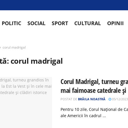
POLITIC
SOCIAL
SPORT
CULTURAL
OPINII
corul madrigal
tă:
corul madrigal
Corul Madrigal, turneu gran
mai faimoase catedrale și 
POSTAT DE
BRĂILA NOASTRĂ
05/12/2023
Pentru 10 zile, Corul Național de C
ale Americii în cadrul ...