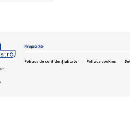
Navigate Site
Politica de confidențialitate
Politica cookies
Se
tră.
o