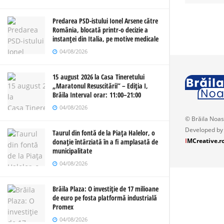
Predarea PSD-istului Ionel Arsene către
România, blocată printr-o decizie a
instanței din Italia, pe motive medicale
04/08/2026
15 august 2026 la Casa Tineretului
„Maratonul Resuscitării” – Ediția I,
Brăila Interval orar: 11:00–21:00
04/08/2026
© Brăila Noas
Developed by
Taurul din fontă de la Piața Halelor, o
I
MCreative.r
donație întârziată în a fi amplasată de
municipalitate
04/08/2026
Brăila Plaza: O investiție de 17 milioane
de euro pe fosta platformă industrială
Promex
04/08/2026