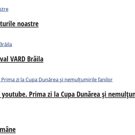
turile noastre
aval VARD Brăila
e youtube. Prima zi la Cupa Dunărea și nemulțum
Române