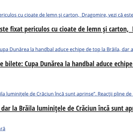
ste fixat periculos cu cioate de lemn și carton, 
de bilete: Cupa Dunărea la handbal aduce echipe
dar la Brăila luminițele de Crăciun încă sunt ap