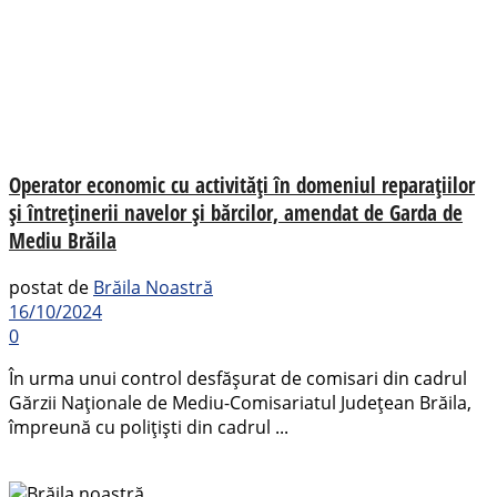
Operator economic cu activități în domeniul reparațiilor
și întreținerii navelor și bărcilor, amendat de Garda de
Mediu Brăila
postat de
Brăila Noastră
16/10/2024
0
În urma unui control desfășurat de comisari din cadrul
Gărzii Naționale de Mediu-Comisariatul Județean Brăila,
împreună cu polițiști din cadrul ...