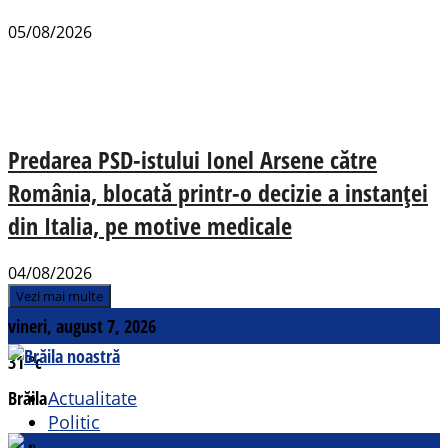
05/08/2026
Predarea PSD-istului Ionel Arsene către
România, blocată printr-o decizie a instanței
din Italia, pe motive medicale
04/08/2026
Vezi mai multe
vineri, august 7, 2026
31
°c
Brăila
Actualitate
Politic
Social