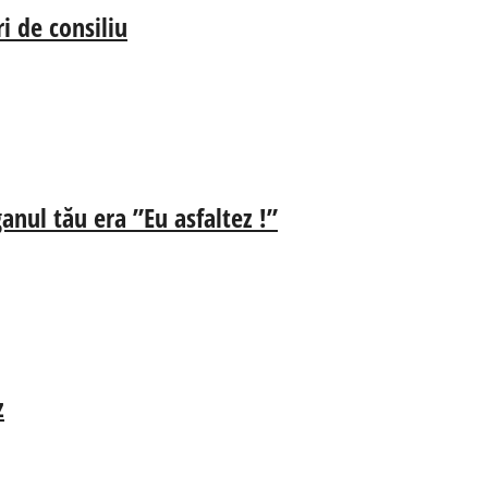
i de consiliu
anul tău era ”Eu asfaltez !”
z