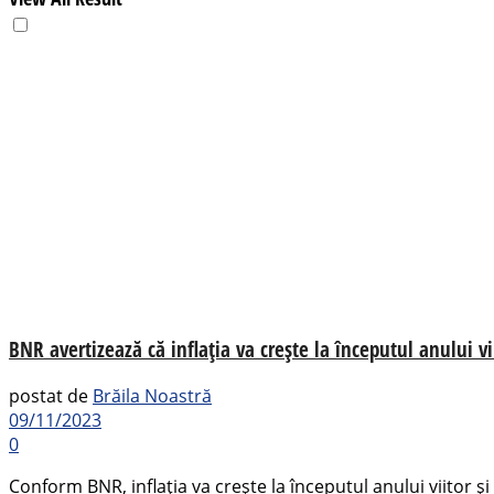
BNR avertizează că inflația va crește la începutul anului v
postat de
Brăila Noastră
09/11/2023
0
Conform BNR, inflația va crește la începutul anului viitor ș