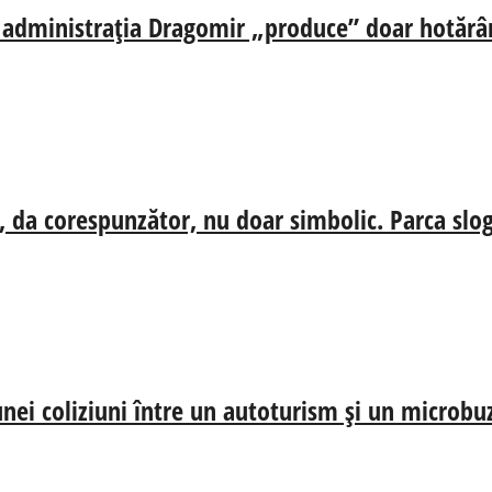
ă, administrația Dragomir „produce” doar hotărâr
, da corespunzător, nu doar simbolic. Parca slog
nei coliziuni între un autoturism și un microbu