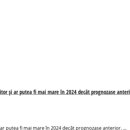
iitor și ar putea fi mai mare în 2024 decât prognozase anter
i ar putea fi mai mare în 2024 decât prognozase anterior. ...