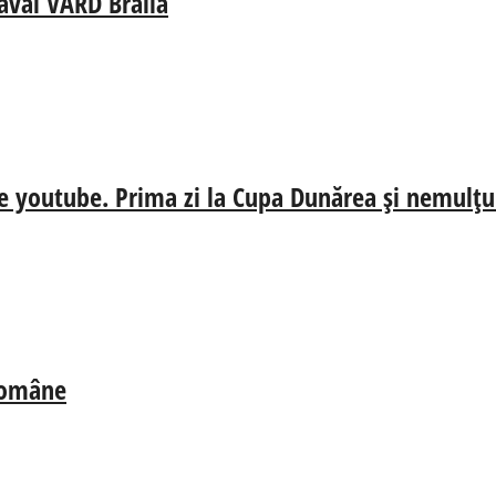
aval VARD Brăila
e youtube. Prima zi la Cupa Dunărea și nemulțum
 Române