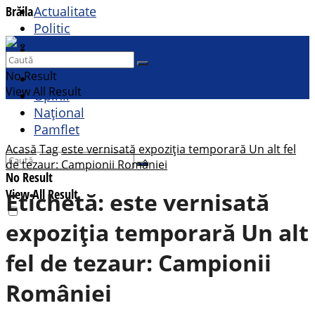
Brăila
Actualitate
Politic
Social
Contact
Sport
No Result
Cultural
View All Result
Opinii
Național
Pamflet
Acasă
Tag
este vernisată expoziția temporară Un alt fel
de tezaur: Campionii României
No Result
View All Result
Etichetă:
este vernisată
expoziția temporară Un alt
fel de tezaur: Campionii
României