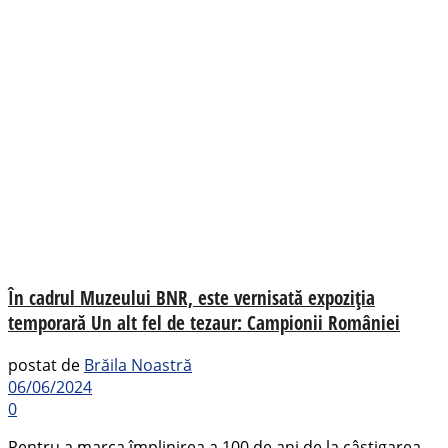
În cadrul Muzeului BNR, este vernisată expoziția
temporară Un alt fel de tezaur: Campionii României
postat de
Brăila Noastră
06/06/2024
0
Pentru a marca împlinirea a 100 de ani de la câștigarea