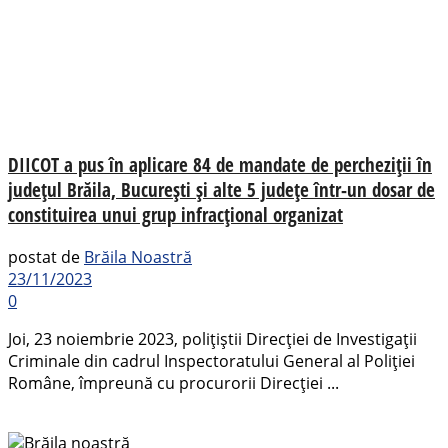
DIICOT a pus în aplicare 84 de mandate de percheziții în
județul Brăila, București și alte 5 județe într-un dosar de
constituirea unui grup infracțional organizat
postat de
Brăila Noastră
23/11/2023
0
Joi, 23 noiembrie 2023, polițiștii Direcției de Investigații
Criminale din cadrul Inspectoratului General al Poliției
Române, împreună cu procurorii Direcției ...