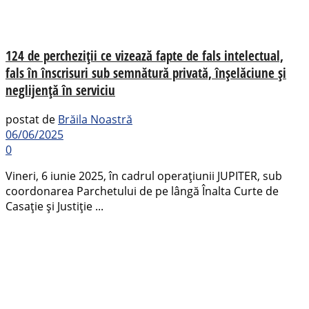
124 de percheziții ce vizează fapte de fals intelectual,
fals în înscrisuri sub semnătură privată, înșelăciune și
neglijență în serviciu
postat de
Brăila Noastră
06/06/2025
0
Vineri, 6 iunie 2025, în cadrul operațiunii JUPITER, sub
coordonarea Parchetului de pe lângă Înalta Curte de
Casație și Justiție ...