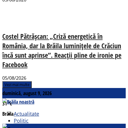
Costel Pătrășcan: „Criză energetică în
România, dar la Brăila luminițele de Crăciun
încă sunt aprinse”. Reacții pline de ironie pe
Facebook
05/08/2026
Vezi mai multe
duminică, august 9, 2026
31
°c
Brăila
Actualitate
Politic
Social