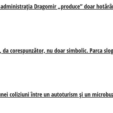
ă, administrația Dragomir „produce” doar hotărâr
, da corespunzător, nu doar simbolic. Parca slog
nei coliziuni între un autoturism și un microbu