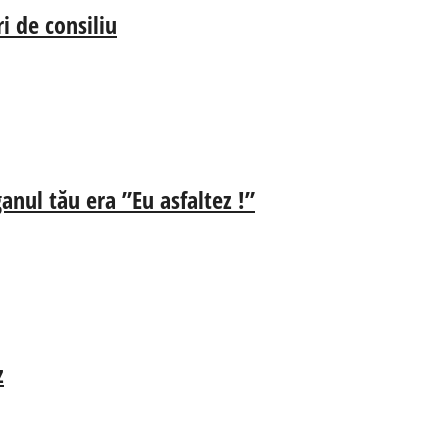
i de consiliu
anul tău era ”Eu asfaltez !”
z