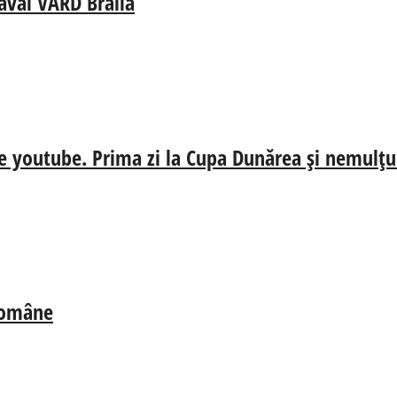
aval VARD Brăila
e youtube. Prima zi la Cupa Dunărea și nemulțum
 Române