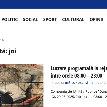
POLITIC
SOCIAL
SPORT
CULTURAL
OPINII
joi
tă:
joi
Lucrare programată la rețe
între orele 08:00 – 23:00
POSTAT DE
BRĂILA NOASTRĂ
23/05/2025
Compania de Utilități Publice “Dună
JOI, 29.05.2025, între orele 08:00 - 23