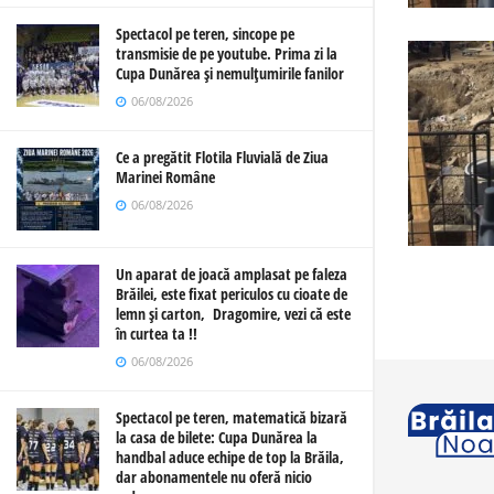
Spectacol pe teren, sincope pe
transmisie de pe youtube. Prima zi la
Cupa Dunărea și nemulțumirile fanilor
06/08/2026
Ce a pregătit Flotila Fluvială de Ziua
Marinei Române
06/08/2026
Un aparat de joacă amplasat pe faleza
Brăilei, este fixat periculos cu cioate de
lemn și carton, Dragomire, vezi că este
în curtea ta !!
06/08/2026
Spectacol pe teren, matematică bizară
la casa de bilete: Cupa Dunărea la
handbal aduce echipe de top la Brăila,
dar abonamentele nu oferă nicio