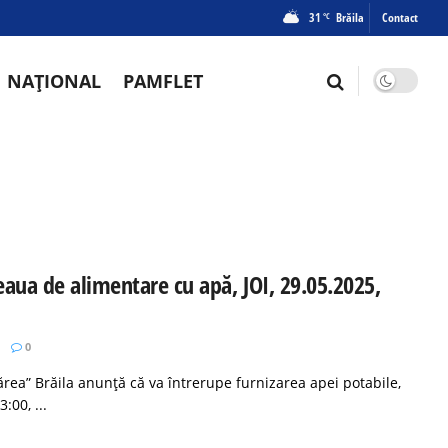
31
Brăila
Contact
°C
NAȚIONAL
PAMFLET
aua de alimentare cu apă, JOI, 29.05.2025,
0
rea” Brăila anunță că va întrerupe furnizarea apei potabile,
:00, ...