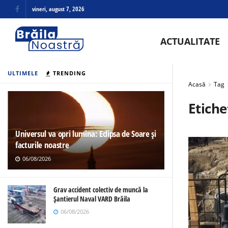
vineri, august 7, 2026
ACTUALITATE
ULTIMELE
TRENDING
Acasă
Tag
Etiche
Universul va opri lumina: Eclipsa de Soare și
facturile noastre
06/08/2026
Grav accident colectiv de muncă la
Șantierul Naval VARD Brăila
06/08/2026