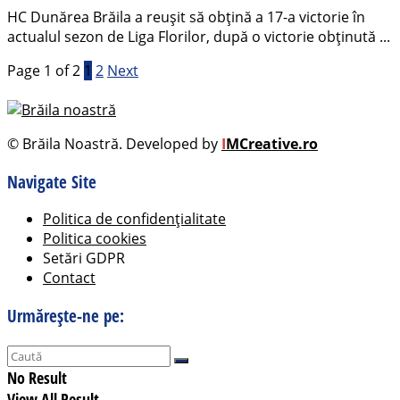
HC Dunărea Brăila a reușit să obțină a 17-a victorie în
actualul sezon de Liga Florilor, după o victorie obținută ...
Page 1 of 2
1
2
Next
© Brăila Noastră. Developed by
I
MCreative.ro
Navigate Site
Politica de confidențialitate
Politica cookies
Setări GDPR
Contact
Urmărește-ne pe:
No Result
View All Result