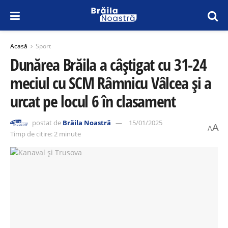
Acasă
Sport
Dunărea Brăila a câștigat cu 31-24
meciul cu SCM Râmnicu Vâlcea și a
urcat pe locul 6 în clasament
postat de
Brăila Noastră
15/01/2025
A
A
Timp de citire: 2 minute