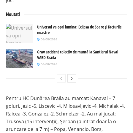
joc.
Noutati
Universul va opri lumina: Eclipsa de Soare și facturile
noastre
06/08/2026
Grav accident colectiv de muncă la Șantierul Naval
VARD Brăila
06/08/2026
Pentru HC Dunărea Brăila au marcat: Kanaval – 7
goluri, Jezic -5, Liscevic -4, Milosavljevic -4, Michalak -4,
Raicea -3, Gonzalez -2, Schmelzer -2. Au mai jucat:
Trusova (15 intervenții), Șerban (a intrat doar la o
aruncare de la 7 m) – Popa, Venancio, Bors,