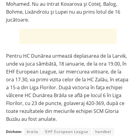
Mohamed. Nu au intrat Kovarova și Coteț. Balog,
Bohme, Lixăndroiu și Lupei nu au prins lotul de 16
jucătoare.
Pentru HC Dunărea urmează deplasarea de la Larvik,
unde va juca sâmbătă, 18 ianuarie, de la ora 19.00, în
EHF European League, iar miercurea viitoare, de la
ora 17.30, va primi vizita celor de la HC Zalău, în etapa
a 15-a din Liga Florilor. După victoria în fața echipei
vâlcene HC Dunărea Brăila se află pe locul 6 în Liga
Florilor, cu 23 de puncte, golaveraj 420-369, după ce
toate rezultatele din meciurile echipei SCM Gloria
Buzău au fost anulate.
Etichete:
braila
EHF European League
handbal