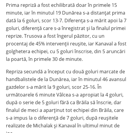
Prima repriză a fost echilibrată doar în primele 15
minute, iar în minutul 19 Dunărea s-a distanțat prima
dată la 6 goluri, scor 13-7. Diferența s-a mărit apoi la 7
goluri, diferență care s-a înregistrat și la finalul primei
reprize. Trusova a fost îngerul păzitor, cu un
procentaj de 45% intervenții reușite, iar Kanaval a fost
golghetera echipei, cu 5 goluri înscrise, din 5 aruncări
la poartă, în primele 30 de minute.
Repriza secundă a început cu două goluri marcate de
handbalistele de la Dunărea, iar în minutul 46 avansul
gazdelor s-a mărit la 9 goluri, scor 25-16. În
următoarele 6 minute Vâlcea s-a apropiat la 4 goluri,
după o serie de 5 goluri fără ca Brăila să înscrie, dar
finalul de meci a aparținut tot echipei din Brăila, care
s-a impus la o diferență de 7 goluri, după reușitele
realizate de Michalak și Kanaval în ultimul minut de