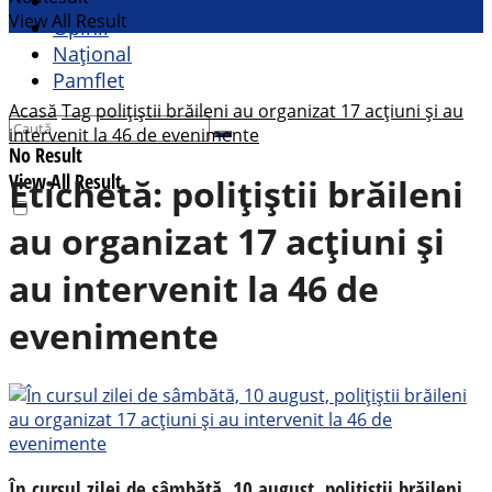
Cultural
View All Result
Opinii
Național
Pamflet
Acasă
Tag
polițiștii brăileni au organizat 17 acțiuni și au
intervenit la 46 de evenimente
No Result
View All Result
Etichetă:
polițiștii brăileni
au organizat 17 acțiuni și
au intervenit la 46 de
evenimente
În cursul zilei de sâmbătă, 10 august, polițiștii brăileni