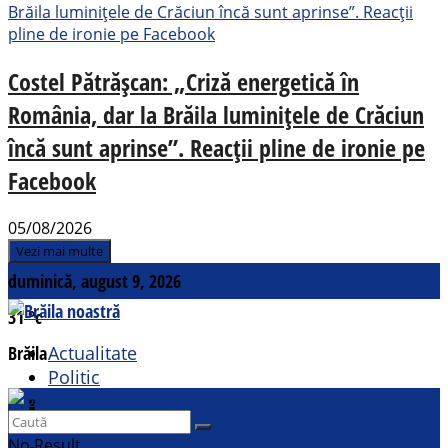
Costel Pătrășcan: „Criză energetică în
România, dar la Brăila luminițele de Crăciun
încă sunt aprinse”. Reacții pline de ironie pe
Facebook
05/08/2026
Vezi mai multe
duminică, august 9, 2026
31
°c
Brăila
Actualitate
Politic
Social
Contact
Sport
No Result