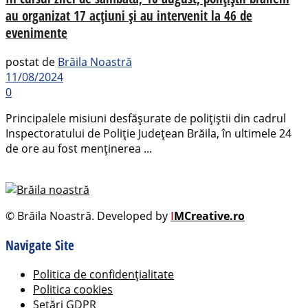
au organizat 17 acțiuni și au intervenit la 46 de
evenimente
postat de
Brăila Noastră
11/08/2024
0
Principalele misiuni desfășurate de polițiștii din cadrul
Inspectoratului de Poliție Județean Brăila, în ultimele 24
de ore au fost menținerea ...
© Brăila Noastră. Developed by
I
MCreative.ro
Navigate Site
Politica de confidențialitate
Politica cookies
Setări GDPR