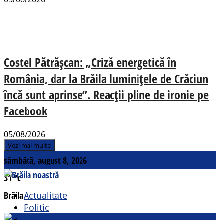
Costel Pătrășcan: „Criză energetică în
România, dar la Brăila luminițele de Crăciun
încă sunt aprinse”. Reacții pline de ironie pe
Facebook
05/08/2026
Vezi mai multe
sâmbătă, august 8, 2026
31
°c
Brăila
Actualitate
Politic
Social