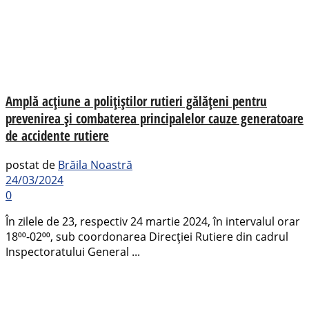
Amplă acțiune a polițiștilor rutieri gălățeni pentru
prevenirea și combaterea principalelor cauze generatoare
de accidente rutiere
postat de
Brăila Noastră
24/03/2024
0
În zilele de 23, respectiv 24 martie 2024, în intervalul orar
18⁰⁰-02⁰⁰, sub coordonarea Direcției Rutiere din cadrul
Inspectoratului General ...