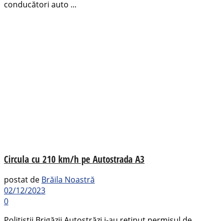
conducători auto ...
Circula cu 210 km/h pe Autostrada A3
postat de
Brăila Noastră
02/12/2023
0
Polițiștii Brigăzii Autostrăzi i-au reținut permisul de