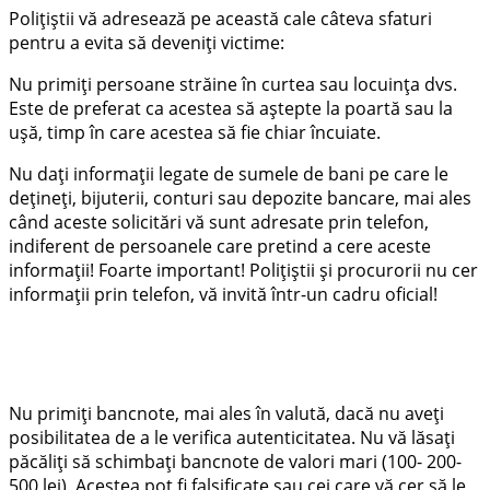
Polițiștii vă adresează pe această cale câteva sfaturi
pentru a evita să deveniţi victime:
Nu primiţi persoane străine în curtea sau locuinţa dvs.
Este de preferat ca acestea să aştepte la poartă sau la
uşă, timp în care acestea să fie chiar încuiate.
Nu daţi informaţii legate de sumele de bani pe care le
deţineţi, bijuterii, conturi sau depozite bancare, mai ales
când aceste solicitări vă sunt adresate prin telefon,
indiferent de persoanele care pretind a cere aceste
informaţii! Foarte important! Poliţiştii şi procurorii nu cer
informaţii prin telefon, vă invită într-un cadru oficial!
Nu primiţi bancnote, mai ales în valută, dacă nu aveţi
posibilitatea de a le verifica autenticitatea. Nu vă lăsaţi
păcăliţi să schimbaţi bancnote de valori mari (100- 200-
500 lei). Acestea pot fi falsificate sau cei care vă cer să le