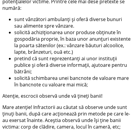
potenţialelor victime. Printre cele mai dese pretexte se
numără:
sunt vânzători ambulanţi şi oferă diverse bunuri
sau alimente spre vânzare.
solicită achiziţionarea unor produse obţinute în
gospodăria proprie, în baza unor anunţuri existente
la poarta sătenilor (ex.: vânzare băuturi alcoolice,
lapte, brânzeturi, ouă etc.)
pretind că sunt reprezentanţi ai unor instituţii
publice şi oferă diverse informaţii, ajutoare pentru
bătrâni;
solicită schimbarea unei bancnote de valoare mare
în bancnote cu valoare mai mică;
Atenţie, escrocii observă unde vă ţineţi banii!
Mare atenţie! Infractorii au căutat să observe unde sunt
ţinuţi banii, după care acţionează prin metode pe care le-
au exersat înainte. Aceștia observă unde îşi ţine banii
victima: corp de clădire, camera, locul în cameră, etc;