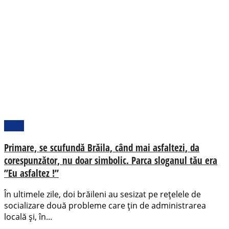
Local
Primare, se scufundă Brăila, când mai asfaltezi, da
corespunzător, nu doar simbolic. Parca sloganul tău era
”Eu asfaltez !”
În ultimele zile, doi brăileni au sesizat pe rețelele de
socializare două probleme care țin de administrarea
locală și, în...