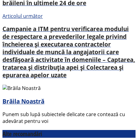
brăileni în ultimele 24 de ore
Articolul următor
Campanie a ITM pentru verificarea modului
de respectare a prevederilor legale privind
încheierea și executarea contractelor
individuale de muncă la angajatorii care
desfășoară activitate în domeniile – Captarea,
tratarea și distribuția apei și Colectarea și
epurarea apelor uzate
Brăila Noastră
Punem sub lupă subiectele delicate care contează cu
adevărat pentru voi
Alte recomandări