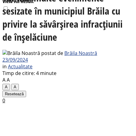
View All Result
sesizate în municipiul Brăila cu
privire la săvârșirea infracțiunii
de înșelăciune
postat de
Brăila Noastră
23/09/2024
in
Actualitate
Timp de citire: 4 minute
A
A
A
A
Resetează
0