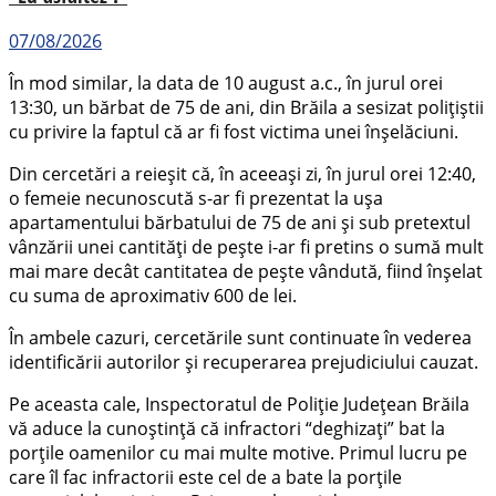
07/08/2026
În mod similar, la data de 10 august a.c., în jurul orei
13:30, un bărbat de 75 de ani, din Brăila a sesizat polițiștii
cu privire la faptul că ar fi fost victima unei înșelăciuni.
Din cercetări a reieșit că, în aceeași zi, în jurul orei 12:40,
o femeie necunoscută s-ar fi prezentat la ușa
apartamentului bărbatului de 75 de ani și sub pretextul
vânzării unei cantități de pește i-ar fi pretins o sumă mult
mai mare decât cantitatea de pește vândută, fiind înșelat
cu suma de aproximativ 600 de lei.
În ambele cazuri, cercetările sunt continuate în vederea
identificării autorilor și recuperarea prejudiciului cauzat.
Pe aceasta cale, Inspectoratul de Poliție Județean Brăila
vă aduce la cunoștință că infractori “deghizaţi” bat la
porţile oamenilor cu mai multe motive. Primul lucru pe
care îl fac infractorii este cel de a bate la porţile