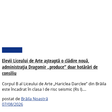
Actualitate
Elevii Liceului de Arte așteaptă o clădire nouă,
administrația Dragomir „produce” doar hotărâri de
consiliu
Corpul B al Liceului de Arte „Hariclea Darclee” din Brăila
este încadrat în clasa I de risc seismic (Rs I)....
postat de
Brăila Noastră
07/08/2026