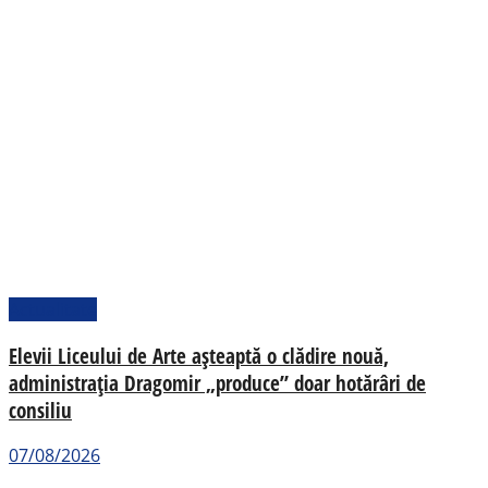
Actualitate
Elevii Liceului de Arte așteaptă o clădire nouă,
administrația Dragomir „produce” doar hotărâri de
consiliu
07/08/2026