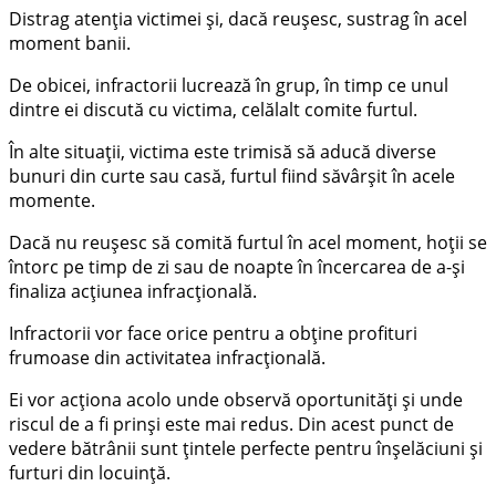
Distrag atenţia victimei şi, dacă reuşesc, sustrag în acel
moment banii.
De obicei, infractorii lucrează în grup, în timp ce unul
dintre ei discută cu victima, celălalt comite furtul.
În alte situaţii, victima este trimisă să aducă diverse
bunuri din curte sau casă, furtul fiind săvârşit în acele
momente.
Dacă nu reuşesc să comită furtul în acel moment, hoţii se
întorc pe timp de zi sau de noapte în încercarea de a-şi
finaliza acţiunea infracţională.
Infractorii vor face orice pentru a obţine profituri
frumoase din activitatea infracţională.
Ei vor acţiona acolo unde observă oportunităţi şi unde
riscul de a fi prinşi este mai redus. Din acest punct de
vedere bătrânii sunt ţintele perfecte pentru înşelăciuni şi
furturi din locuinţă.