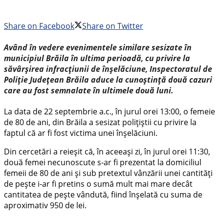
Share on Facebook
Share on Twitter
Având în vedere evenimentele similare sesizate în
municipiul Brăila în ultima perioadă, cu privire la
săvârșirea infracțiunii de înșelăciune, Inspectoratul de
Poliție Județean Brăila aduce la cunoștință două cazuri
care au fost semnalate în ultimele două luni.
La data de 22 septembrie a.c., în jurul orei 13:00, o femeie
de 80 de ani, din Brăila a sesizat polițiștii cu privire la
faptul că ar fi fost victima unei înșelăciuni.
Din cercetări a reieșit că, în aceeași zi, în jurul orei 11:30,
două femei necunoscute s-ar fi prezentat la domiciliul
femeii de 80 de ani și sub pretextul vânzării unei cantități
de pește i-ar fi pretins o sumă mult mai mare decât
cantitatea de pește vândută, fiind înșelată cu suma de
aproximativ 950 de lei.