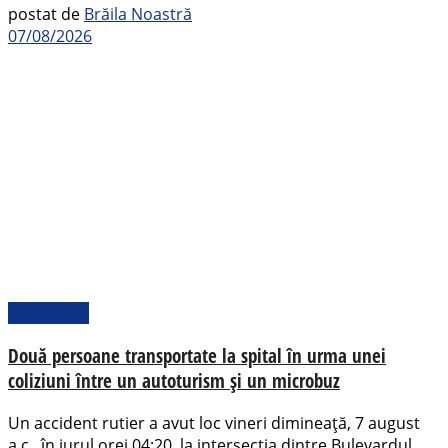
postat de
Brăila Noastră
07/08/2026
Actualitate
Două persoane transportate la spital în urma unei
coliziuni între un autoturism și un microbuz
Un accident rutier a avut loc vineri dimineață, 7 august
a.c., în jurul orei 04:20, la intersecția dintre Bulevardul