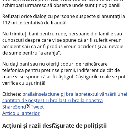
schimbaţi urmăresc să observe unde sunt ţinuţi banii!
Refuzaţi orice dialog cu persoane suspecte şi anunţaţi la
112 orice tentativă de fraudă!
Nu trimiteţi bani pentru rude, persoane din familie sau
cunoscuţi despre care vi se spune că ar fi suferit vreun
accident sau că ar fi produs vreun accident şi au nevoie
de sume pentru “a aranja”.
Nu daţi bani sau nu oferiţi coduri de reîncărcare
telefonică pentru pretinse premii, indiferent de cât de
mare vi se spune că ar fi câştigul. Câştigurile reale se pot
verifica cu uşurinţă!
Etichete:
braila
inselaciune
ipj braila
pretextul vânzării unei
cantități de pește
stiri braila
stiri braila noastra
Share
Send
Tweet
Articolul anterior
Acțiuni și razii desfășurate de polițiștii