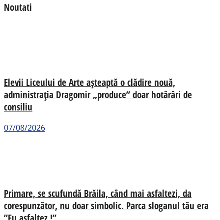
Noutati
Elevii Liceului de Arte așteaptă o clădire nouă,
administrația Dragomir „produce” doar hotărâri de
consiliu
07/08/2026
Primare, se scufundă Brăila, când mai asfaltezi, da
corespunzător, nu doar simbolic. Parca sloganul tău era
”Eu asfaltez !”