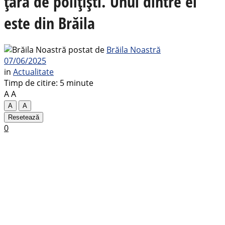
țară de polițiști. Unul dintre ei
este din Brăila
postat de
Brăila Noastră
07/06/2025
in
Actualitate
Timp de citire: 5 minute
A
A
A
A
Resetează
0