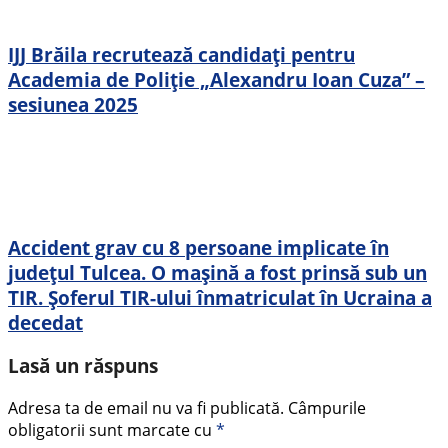
IJJ Brăila recrutează candidați pentru
Academia de Poliție „Alexandru Ioan Cuza” –
sesiunea 2025
Accident grav cu 8 persoane implicate în
județul Tulcea. O mașină a fost prinsă sub un
TIR. Șoferul TIR-ului înmatriculat în Ucraina a
decedat
Lasă un răspuns
Adresa ta de email nu va fi publicată.
Câmpurile
obligatorii sunt marcate cu
*