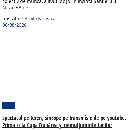
colectiv de muncă, a avut loc joi în incinta Șantierului
Naval VARD...
postat de
Brăila Noastră
06/08/2026
Sport
Spectacol pe teren, sincope pe transmisie de pe youtube.
Prima zi la Cupa Dunărea și nemulțumirile fanilor