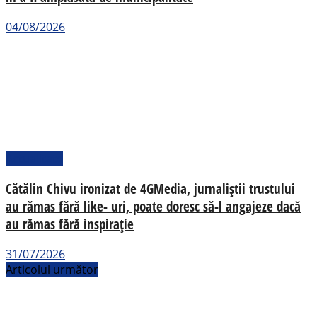
04/08/2026
Actualitate
Cătălin Chivu ironizat de 4GMedia, jurnaliștii trustului
au rămas fără like- uri, poate doresc să-l angajeze dacă
au rămas fără inspirație
31/07/2026
Articolul următor