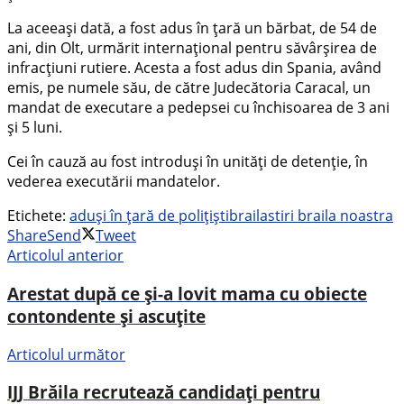
La aceeași dată, a fost adus în țară un bărbat, de 54 de
ani, din Olt, urmărit internațional pentru săvârșirea de
infracțiuni rutiere. Acesta a fost adus din Spania, având
emis, pe numele său, de către Judecătoria Caracal, un
mandat de executare a pedepsei cu închisoarea de 3 ani
și 5 luni.
Cei în cauză au fost introduși în unități de detenție, în
vederea executării mandatelor.
Etichete:
aduși în țară de polițiști
braila
stiri braila noastra
Share
Send
Tweet
Articolul anterior
Arestat după ce și-a lovit mama cu obiecte
contondente şi ascuţite
Articolul următor
IJJ Brăila recrutează candidați pentru