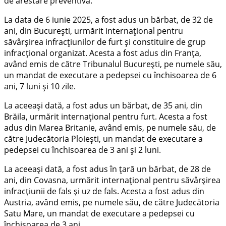
de arestare preventivă.
La data de 6 iunie 2025, a fost adus un bărbat, de 32 de
ani, din București, urmărit internațional pentru
săvârșirea infracțiunilor de furt și constituire de grup
infracțional organizat. Acesta a fost adus din Franța,
având emis de către Tribunalul București, pe numele său,
un mandat de executare a pedepsei cu închisoarea de 6
ani, 7 luni și 10 zile.
La aceeași dată, a fost adus un bărbat, de 35 ani, din
Brăila, urmărit internațional pentru furt. Acesta a fost
adus din Marea Britanie, având emis, pe numele său, de
către Judecătoria Ploiești, un mandat de executare a
pedepsei cu închisoarea de 3 ani și 2 luni.
La aceeași dată, a fost adus în țară un bărbat, de 28 de
ani, din Covasna, urmărit internațional pentru săvârșirea
infracțiunii de fals și uz de fals. Acesta a fost adus din
Austria, având emis, pe numele său, de către Judecătoria
Satu Mare, un mandat de executare a pedepsei cu
închisoarea de 3 ani.