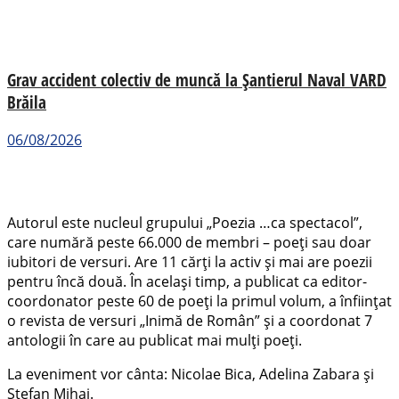
Grav accident colectiv de muncă la Șantierul Naval VARD
Brăila
06/08/2026
Autorul este nucleul grupului „Poezia …ca spectacol”,
care numără peste 66.000 de membri – poeţi sau doar
iubitori de versuri. Are 11 cărţi la activ și mai are poezii
pentru încă două. În acelaşi timp, a publicat ca editor-
coordonator peste 60 de poeţi la primul volum, a înfiinţat
o revista de versuri „Inimă de Român” şi a coordonat 7
antologii în care au publicat mai mulţi poeţi.
La eveniment vor cânta: Nicolae Bica, Adelina Zabara și
Ștefan Mihai.