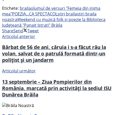
Etichete:
braila
olumul de versuri "Femeia din inima
mea"
POEZIA...CA SPECTACOL
stiri braila
stiri braila
noastra
Weekend cu muzică folk și poezie la Biblioteca
Județeană "Panait Istrati" Brăila
Share
Send
Tweet
Articolul anterior
Bărbat de 56 de ani, căruia i s-a făcut rău la
volan, salvat de o patrulă formată dintr-un
polițist și un jandarm
Articolul următor
13 septembrie – Ziua Pompierilor din
România, marcată prin activități la sediul ISU
Dunărea Brăila