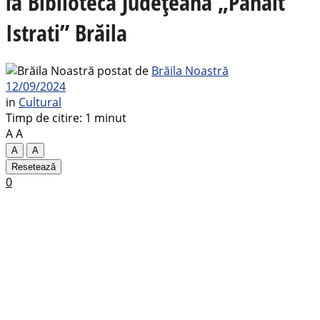
la Biblioteca Județeană „Panait
Istrati” Brăila
postat de
Brăila Noastră
12/09/2024
in
Cultural
Timp de citire: 1 minut
A
A
A
A
Resetează
0