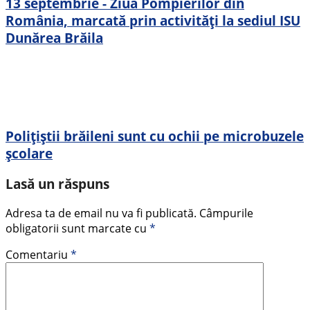
13 septembrie - Ziua Pompierilor din
România, marcată prin activități la sediul ISU
Dunărea Brăila
Polițiștii brăileni sunt cu ochii pe microbuzele
școlare
Lasă un răspuns
Adresa ta de email nu va fi publicată.
Câmpurile
obligatorii sunt marcate cu
*
Comentariu
*