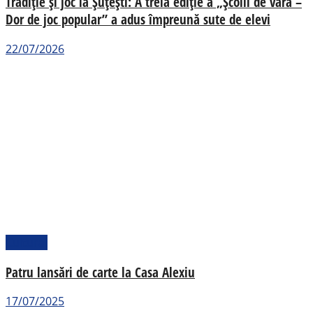
Tradiție și joc la Șuțești: A treia ediție a „Școlii de vară –
Dor de joc popular” a adus împreună sute de elevi
22/07/2026
Cultural
Patru lansări de carte la Casa Alexiu
17/07/2025