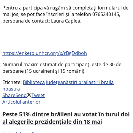
Pentru a participa vă rugăm să completați formularul de
mai jos; se pot face înscrieri și la telefon 0765240145,
persoana de contact: Laura Caplea.
https://enketo.unhcr.org/x/rBgDdboh
Numărul maxim estimat de participanți este de 30 de
persoane (15 ucraineni și 15 români).
Etichete:
Biblioteca Județeană
stiri braila
stiri braila
noastra
Share
Send
Tweet
Articolul anterior
Peste 51% dintre brăileni au votat în turul doi
al alegerile prezidențiale din 18 mai