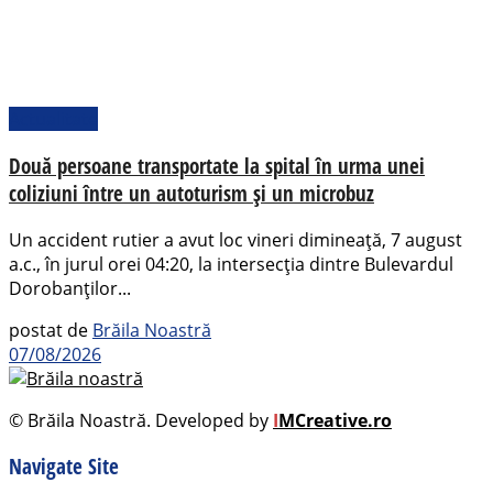
Actualitate
Două persoane transportate la spital în urma unei
coliziuni între un autoturism și un microbuz
Un accident rutier a avut loc vineri dimineață, 7 august
a.c., în jurul orei 04:20, la intersecția dintre Bulevardul
Dorobanților...
postat de
Brăila Noastră
07/08/2026
© Brăila Noastră. Developed by
I
MCreative.ro
Navigate Site