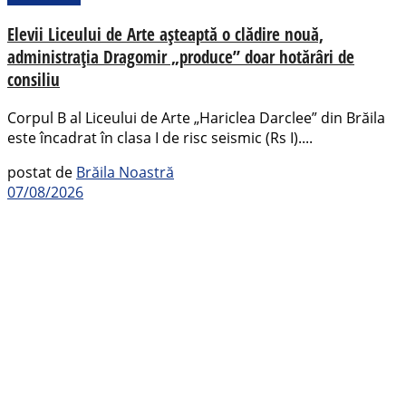
Elevii Liceului de Arte așteaptă o clădire nouă,
administrația Dragomir „produce” doar hotărâri de
consiliu
Corpul B al Liceului de Arte „Hariclea Darclee” din Brăila
este încadrat în clasa I de risc seismic (Rs I)....
postat de
Brăila Noastră
07/08/2026