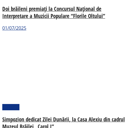
Doi brăileni premiați la Concursul Național de
Interpretare a Muzicii Populare “Florile Oltului”
01/07/2025
Cultural
Simpozion dedicat Zilei Dunării, la Casa Alexiu din cadrul
Muzeul Brăilei „Carol I”