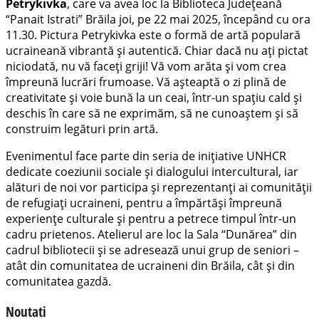
Petrykivka
, care va avea loc la Biblioteca Județeană
“Panait Istrati” Brăila joi, pe 22 mai 2025, începând cu ora
11.30. Pictura Petrykivka este o formă de artă populară
ucraineană vibrantă și autentică. Chiar dacă nu ați pictat
niciodată, nu vă faceți griji! Vă vom arăta și vom crea
împreună lucrări frumoase. Vă așteaptă o zi plină de
creativitate și voie bună la un ceai, într-un spațiu cald și
deschis în care să ne exprimăm, să ne cunoaștem și să
construim legături prin artă.
Evenimentul face parte din seria de inițiative UNHCR
dedicate coeziunii sociale și dialogului intercultural, iar
alături de noi vor participa și reprezentanți ai comunității
de refugiați ucraineni, pentru a împărtăși împreună
experiențe culturale și pentru a petrece timpul într-un
cadru prietenos. Atelierul are loc la Sala “Dunărea” din
cadrul bibliotecii și se adresează unui grup de seniori –
atât din comunitatea de ucraineni din Brăila, cât și din
comunitatea gazdă.
Noutati