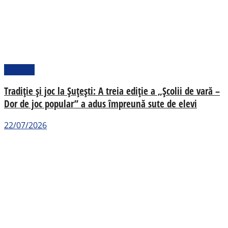
Cultural
Tradiție și joc la Șuțești: A treia ediție a „Școlii de vară –
Dor de joc popular” a adus împreună sute de elevi
22/07/2026