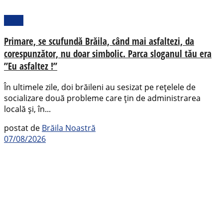
Local
Primare, se scufundă Brăila, când mai asfaltezi, da
corespunzător, nu doar simbolic. Parca sloganul tău era
”Eu asfaltez !”
În ultimele zile, doi brăileni au sesizat pe rețelele de
socializare două probleme care țin de administrarea
locală și, în...
postat de
Brăila Noastră
07/08/2026