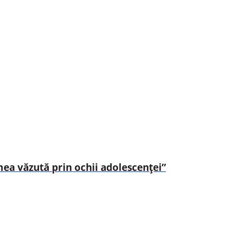
ea văzută prin ochii adolescenței”