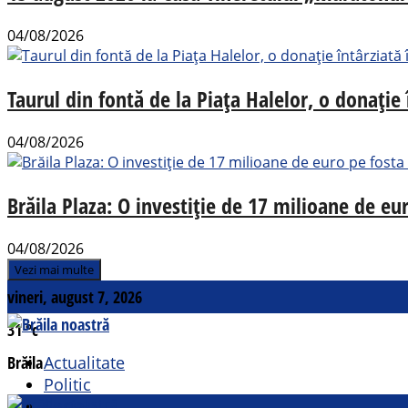
04/08/2026
Taurul din fontă de la Piața Halelor, o donație
04/08/2026
Brăila Plaza: O investiție de 17 milioane de e
04/08/2026
Vezi mai multe
vineri, august 7, 2026
31
°c
Brăila
Actualitate
Politic
Social