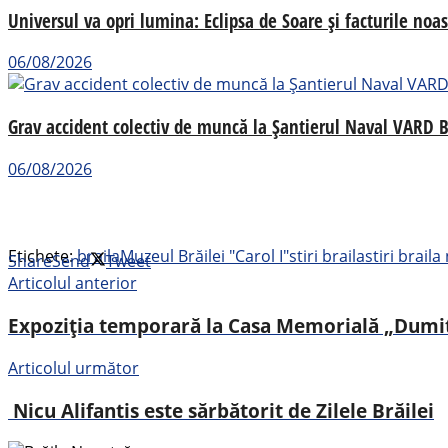
Universul va opri lumina: Eclipsa de Soare și facturile noas
06/08/2026
Grav accident colectiv de muncă la Șantierul Naval VARD B
06/08/2026
Etichete:
braila
Muzeul Brăilei "Carol I"
stiri braila
stiri brail
Share
Send
Tweet
Articolul anterior
Expoziția temporară la Casa Memorială „Dumitr
Articolul următor
Nicu Alifantis este sărbătorit de Zilele Brăilei