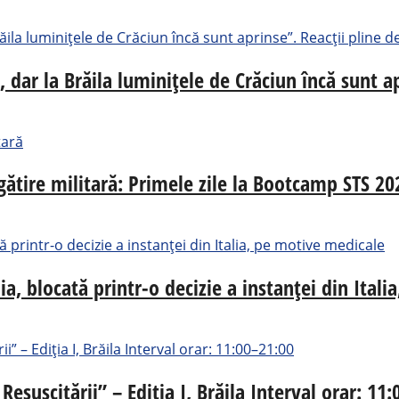
 dar la Brăila luminițele de Crăciun încă sunt a
egătire militară: Primele zile la Bootcamp STS 20
, blocată printr-o decizie a instanței din Ital
esuscitării” – Ediția I, Brăila Interval orar: 11