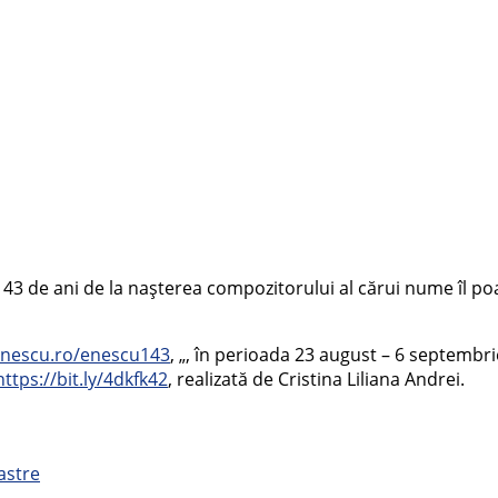
 de ani de la nașterea compozitorului al cărui nume îl poart
nescu.ro/enescu143
, „, în perioada 23 august – 6 septembrie
https://bit.ly/4dkfk42
, realizată de Cristina Liliana Andrei.