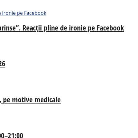
prinse”. Reacții pline de ironie pe Facebook
26
ia, pe motive medicale
:00–21:00