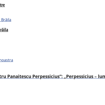
tre
răila
a noastra
u Panaitescu Perpessicius”: „Perpessicius – lum