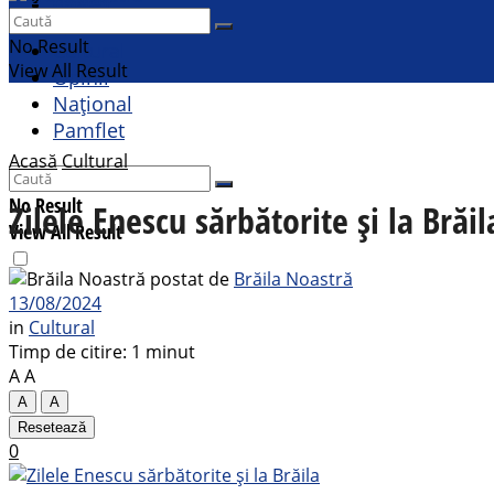
Contact
Sport
No Result
Cultural
View All Result
Opinii
Național
Pamflet
Acasă
Cultural
No Result
Zilele Enescu sărbătorite și la Brăil
View All Result
postat de
Brăila Noastră
13/08/2024
in
Cultural
Timp de citire: 1 minut
A
A
A
A
Resetează
0