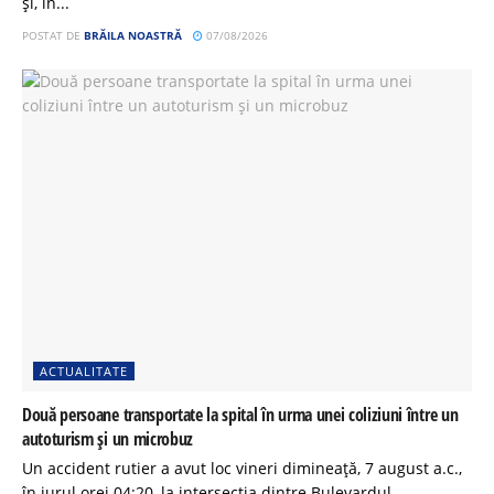
și, în...
POSTAT DE
BRĂILA NOASTRĂ
07/08/2026
ACTUALITATE
Două persoane transportate la spital în urma unei coliziuni între un
autoturism și un microbuz
Un accident rutier a avut loc vineri dimineață, 7 august a.c.,
în jurul orei 04:20, la intersecția dintre Bulevardul