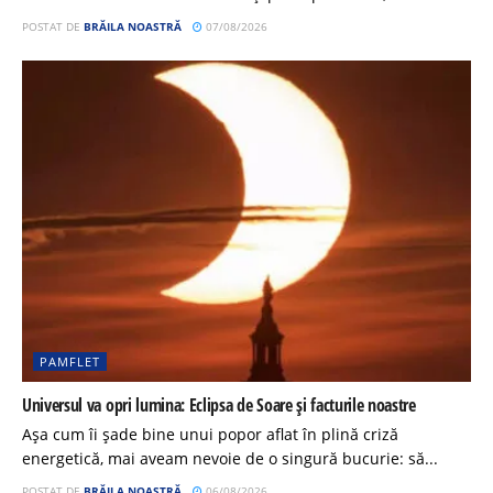
POSTAT DE
BRĂILA NOASTRĂ
07/08/2026
PAMFLET
Universul va opri lumina: Eclipsa de Soare și facturile noastre
Așa cum îi șade bine unui popor aflat în plină criză
energetică, mai aveam nevoie de o singură bucurie: să...
POSTAT DE
BRĂILA NOASTRĂ
06/08/2026