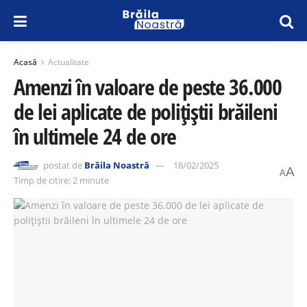
Acasă
Actualitate
Amenzi în valoare de peste 36.000
de lei aplicate de polițiștii brăileni
în ultimele 24 de ore
postat de
Brăila Noastră
18/02/2025
A
A
Timp de citire: 2 minute