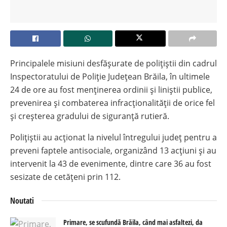
Principalele misiuni desfășurate de polițiștii din cadrul
Inspectoratului de Poliție Județean Brăila, în ultimele
24 de ore au fost menținerea ordinii și liniștii publice,
prevenirea și combaterea infracționalității de orice fel
și creșterea gradului de siguranță rutieră.
Polițiștii au acționat la nivelul întregului județ pentru a
preveni faptele antisociale, organizând 13 acțiuni și au
intervenit la 43 de evenimente, dintre care 36 au fost
sesizate de cetățeni prin 112.
Noutati
Primare, se scufundă Brăila, când mai asfaltezi, da