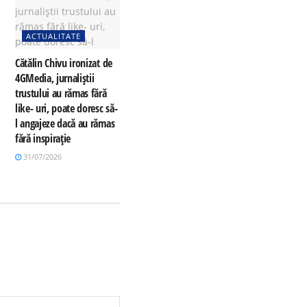
ACTUALITATE
Cătălin Chivu ironizat de
4GMedia, jurnaliștii
trustului au rămas fără
like- uri, poate doresc să-
l angajeze dacă au rămas
fără inspirație
31/07/2026