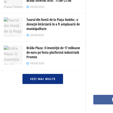
Brăila Interval orar: 11:00–21:00
04/08/2026
Taurul din fontă de la Piața Halelor, o
donație întârziată în a fi amplasată de
municipalitate
04/08/2026
Brăila Plaza: O investiție de 17 milioane
de euro pe fosta platformă industrială
Promex
04/08/2026
VEZI MAI MULTE