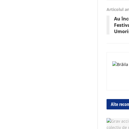
Articolul a
Au înc
Festiv
Umoriș
Alte reco