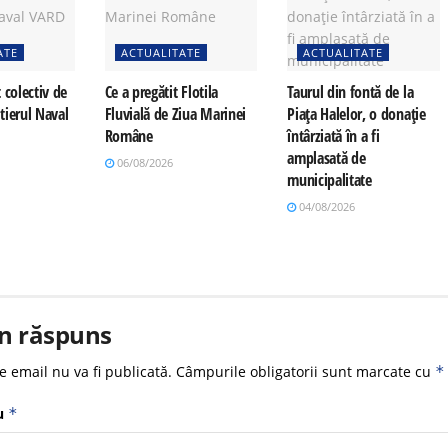
ATE
ACTUALITATE
ACTUALITATE
 colectiv de
Ce a pregătit Flotila
Taurul din fontă de la
tierul Naval
Fluvială de Ziua Marinei
Piața Halelor, o donație
Române
întârziată în a fi
amplasată de
06/08/2026
municipalitate
04/08/2026
n răspuns
e email nu va fi publicată.
Câmpurile obligatorii sunt marcate cu
*
u
*