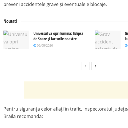
preveni accidentele grave și eventualele blocaje.
Noutati
Universul va opri lumina: Eclipsa
G
de Soare și facturile noastre
l
06/08/2026
Pentru siguranța celor aflați în trafic, Inspectoratul Județ
Brăila recomandă: