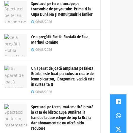
Spectacol pe teren, sincope pe
transmisie de pe youtube. Prima zi la
Cupa Dunărea și nemulțumirile fanilor
06/08/2026
Ce a pregătit Flotila Fluvială de Ziua
Marinei Române
06/08/2026
Un aparat de joacă amplasat pe faleza
Brăilei, este fixat periculos cu cioate de
lemn și carton, Dragomire, vezi că este
în curtea ta !!
06/08/2026
Spectacol pe teren, matematică bizară
la casa de bilete: Cupa Dunărea la
handbal aduce echipe de top la Brăila,
dar abonamentele nu oferă nicio
reducere