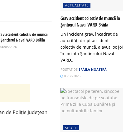
ACTUALITATE
Grav accident colectiv de muncă la
Șantierul Naval VARD Brăila
Un incident grav, încadrat de
rav accident colectiv de muncă
a Șantierul Naval VARD Brăila
autorități drept accident
colectiv de muncă, a avut loc joi
06/08/2026
în incinta Șantierului Naval
VARD...
POSTAT DE
BRĂILA NOASTRĂ
06/08/2026
ean de Poliție Județean
SPORT