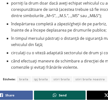
porniți la drum doar dacă aveți echipat vehiculul cu 
corespunzătoare de iarnă (acestea trebuie să fie insc
dintre simbolurile ,,M+S”, ,,M.S.”, ,,MS” sau ,,M&S”);
îndepărtarea completă a zăpezii/gheții de pe parbriz, og
înainte de a începe deplasarea pe drumurile publice;
în timpul mersului păstrați o distanță de siguranță m
vehiculul din față;
circulați cu o viteză adaptată sectorului de drum și co
când efectuați manevre de schimbare a direcției de m
comenzile și evitați frânările violente.
Etichete:
braila
ipj braila
stiri braila
stiri braila noastra
Share
Send