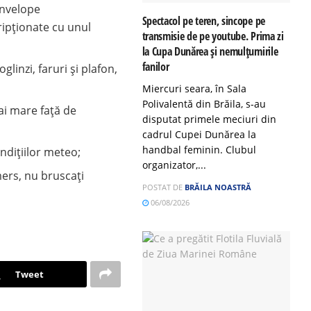
anvelope
Spectacol pe teren, sincope pe
ripționate cu unul
transmisie de pe youtube. Prima zi
la Cupa Dunărea și nemulțumirile
fanilor
linzi, faruri și plafon,
Miercuri seara, în Sala
Polivalentă din Brăila, s-au
ai mare față de
disputat primele meciuri din
cadrul Cupei Dunărea la
handbal feminin. Clubul
ndițiilor meteo;
organizator,...
ers, nu bruscați
POSTAT DE
BRĂILA NOASTRĂ
06/08/2026
Tweet