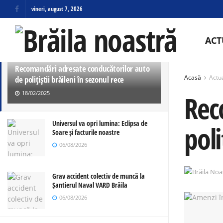
vineri, august 7, 2026
ULTIMELE
TRENDING
ACT
Recomandări adresate conducătorilor auto
Acasă
Actua
de polițiștii brăileni în sezonul rece
18/02/2025
Rec
Universul va opri lumina: Eclipsa de
poli
Soare și facturile noastre
06/08/2026
Grav accident colectiv de muncă la
Șantierul Naval VARD Brăila
06/08/2026