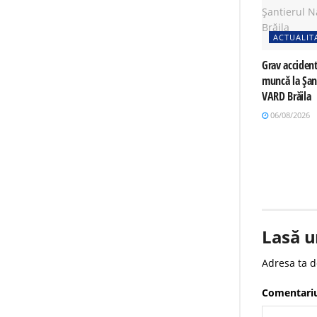
ACTUALIT
Grav accident
muncă la Șan
VARD Brăila
06/08/2026
Lasă u
Adresa ta d
Comentari