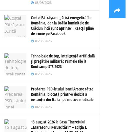
05/08/2026
Costel Pătrășcan: „Criză energetică în
România, dar la Brăila luminițele de
Crăciun încă sunt aprinse”. Reacții pline
de ironie pe Facebook
05/08/2026
Tehnologie de top, inteligență artificială
și pregătire militară: Primele zile la
Bootcamp STS 2026
05/08/2026
Predarea PSD-istului Ionel Arsene către
România, blocată printr-o decizie a
instanței din Italia, pe motive medicale
04/08/2026
15 august 2026 la Casa Tineretului
„Maratonul Resuscitării” – Ediția I,