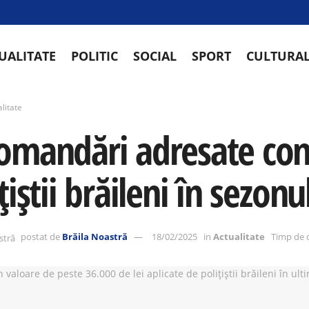
UALITATE
POLITIC
SOCIAL
SPORT
CULTURA
litate
omandări adresate con
țiștii brăileni în sezonu
postat de
Brăila Noastră
18/02/2025
in
Actualitate
Timp de c