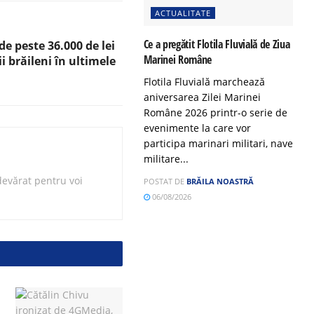
ACTUALITATE
Ce a pregătit Flotila Fluvială de Ziua
e peste 36.000 de lei
Marinei Române
ii brăileni în ultimele
Flotila Fluvială marchează
aniversarea Zilei Marinei
Române 2026 printr-o serie de
evenimente la care vor
participa marinari militari, nave
militare...
evărat pentru voi
POSTAT DE
BRĂILA NOASTRĂ
06/08/2026