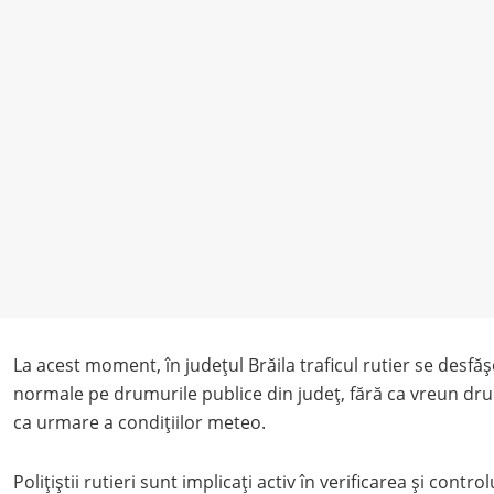
La acest moment, în județul Brăila traficul rutier se desfăș
normale pe drumurile publice din județ, fără ca vreun drum
ca urmare a condițiilor meteo.
Polițiștii rutieri sunt implicați activ în verificarea și contro