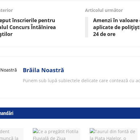
nterior
Articolul următor
eput înscrierile pentru
Amenzi în valoare d
alul Concurs Întâlnirea
aplicate de polițișt
tilor
24 de ore
Brăila Noastră
Punem sub lupă subiectele delicate care contează cu ad
mandări