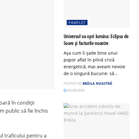
PAMFLET
Universul va opri lumina: Eclipsa de
Soare și facturile noastre
Așa cum îi șade bine unui
popor aflat în plină criză
energetică, mai aveam nevoie
de o singură bucurie: să...
POSTAT DE
BRĂILA NOASTRĂ
06/08/2026
oară în condiții
 public să fie închis
lul traficului pentru a