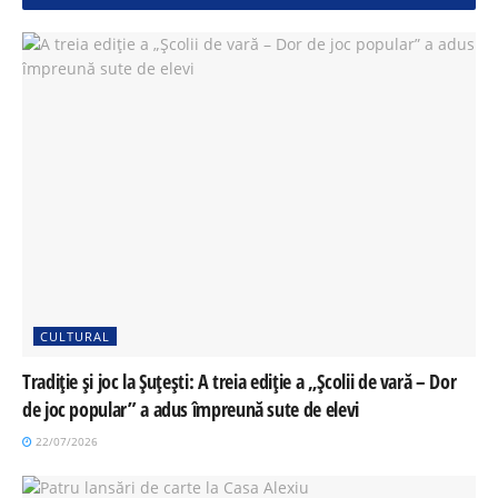
CULTURAL
Tradiție și joc la Șuțești: A treia ediție a „Școlii de vară – Dor
de joc popular” a adus împreună sute de elevi
22/07/2026