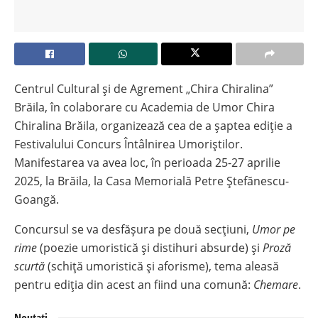
Centrul Cultural și de Agrement „Chira Chiralina”
Brăila, în colaborare cu Academia de Umor Chira
Chiralina Brăila, organizează cea de a șaptea ediție a
Festivalului Concurs Întâlnirea Umoriștilor.
Manifestarea va avea loc, în perioada 25-27 aprilie
2025, la Brăila, la Casa Memorială Petre Ștefănescu-
Goangă.
Concursul se va desfășura pe două secțiuni,
Umor pe
rime
(poezie umoristică și distihuri absurde) și
Proză
scurtă
(schiţă umoristică și aforisme), tema aleasă
pentru ediția din acest an fiind una comună:
Chemare
.
Noutati