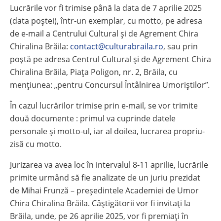
Lucrările vor fi trimise până la data de 7 aprilie 2025
(data poștei), într-un exemplar, cu motto, pe adresa
de e-mail a Centrului Cultural și de Agrement Chira
Chiralina Brăila:
contact@culturabraila.ro
, sau prin
poștă pe adresa Centrul Cultural și de Agrement Chira
Chiralina Brăila, Piaţa Poligon, nr. 2, Brăila, cu
mențiunea: „pentru Concursul Întâlnirea Umoriștilor”
.
În cazul lucrărilor trimise prin e-mail, se vor trimite
două documente : primul va cuprinde datele
personale și motto-ul, iar al doilea, lucrarea propriu-
zisă cu motto.
Jurizarea va avea loc în intervalul 8-11 aprilie, lucrările
primite urmând să fie analizate de un juriu prezidat
de Mihai Frunză – președintele Academiei de Umor
Chira Chiralina Brăila. Câștigătorii vor fi invitați la
Brăila, unde, pe 26 aprilie 2025, vor fi premiați în