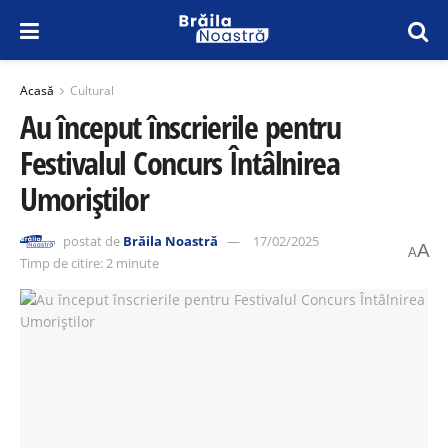
Acasă
Cultural
Au început înscrierile pentru
Festivalul Concurs Întâlnirea
Umoriștilor
postat de
Brăila Noastră
17/02/2025
A
A
Timp de citire: 2 minute