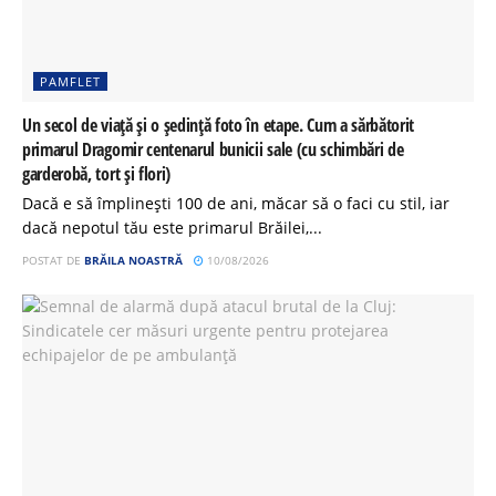
PAMFLET
Un secol de viață și o ședință foto în etape. Cum a sărbătorit
primarul Dragomir centenarul bunicii sale (cu schimbări de
garderobă, tort și flori)
Dacă e să împlinești 100 de ani, măcar să o faci cu stil, iar
dacă nepotul tău este primarul Brăilei,...
POSTAT DE
BRĂILA NOASTRĂ
10/08/2026