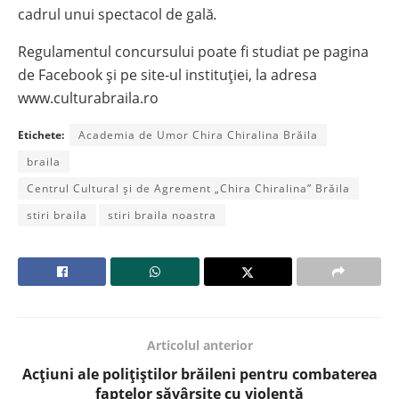
cadrul unui spectacol de gală
.
Regulamentul concursului poate fi studiat pe pagina
de Facebook și pe site-ul instituției, la adresa
www.culturabraila.ro
Etichete:
Academia de Umor Chira Chiralina Brăila
braila
Centrul Cultural și de Agrement „Chira Chiralina” Brăila
stiri braila
stiri braila noastra
Articolul anterior
Acțiuni ale polițiștilor brăileni pentru combaterea
faptelor săvârșite cu violență