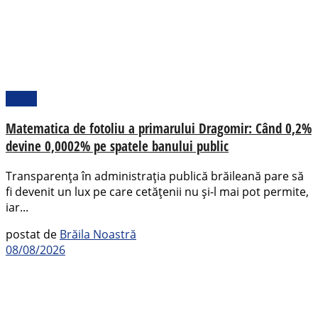
Opinii
Matematica de fotoliu a primarului Dragomir: Când 0,2%
devine 0,0002% pe spatele banului public
Transparența în administrația publică brăileană pare să
fi devenit un lux pe care cetățenii nu și-l mai pot permite,
iar...
postat de
Brăila Noastră
08/08/2026