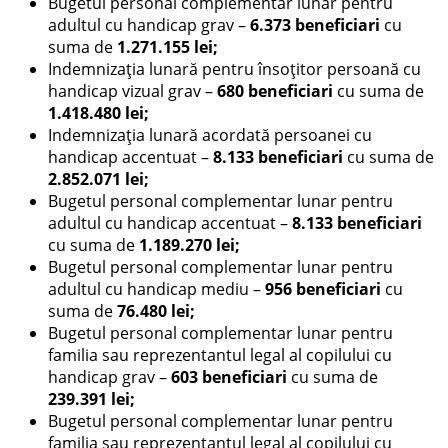
Bugetul personal complementar lunar pentru
adultul cu handicap grav –
6.373 beneficiari
cu
suma de
1.271.155 lei;
Indemnizația lunară pentru însoțitor persoană cu
handicap vizual grav –
680 beneficiari
cu suma de
1.418.480 lei;
Indemnizația lunară acordată persoanei cu
handicap accentuat –
8.133 beneficiari
cu suma de
2.852.071 lei
;
Bugetul personal complementar lunar pentru
adultul cu handicap accentuat –
8.133 beneficiari
cu suma de
1.189.270 lei;
Bugetul personal complementar lunar pentru
adultul cu handicap mediu –
956 beneficiari
cu
suma de
76.480 lei;
Bugetul personal complementar lunar pentru
familia sau reprezentantul legal al copilului cu
handicap grav –
603 beneficiari
cu suma de
239.391 lei;
Bugetul personal complementar lunar pentru
familia sau reprezentantul legal al copilului cu