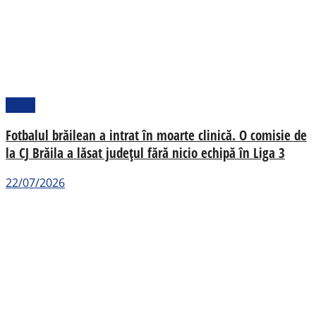
Sport
Fotbalul brăilean a intrat în moarte clinică. O comisie de
la CJ Brăila a lăsat județul fără nicio echipă în Liga 3
22/07/2026