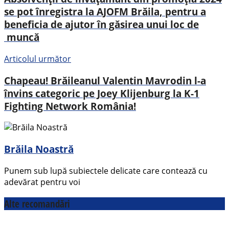
se pot înregistra la AJOFM Brăila, pentru a
beneficia de ajutor în găsirea unui loc de
muncă
Articolul următor
Chapeau! Brăileanul Valentin Mavrodin l-a
învins categoric pe Joey Klijenburg la K-1
Fighting Network România!
Brăila Noastră
Punem sub lupă subiectele delicate care contează cu
adevărat pentru voi
Alte recomandări