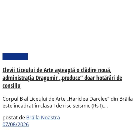
Actualitate
Elevii Liceului de Arte așteaptă o clădire nouă,
administrația Dragomir „produce” doar hotărâri de
consiliu
Corpul B al Liceului de Arte „Hariclea Darclee” din Brăila
este încadrat în clasa I de risc seismic (Rs I)....
postat de
Brăila Noastră
07/08/2026