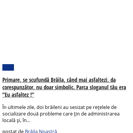
Local
Primare, se scufundă Brăila, când mai asfaltezi, da
corespunzător, nu doar simbolic. Parca sloganul tău era
”Eu asfaltez !”
În ultimele zile, doi brăileni au sesizat pe rețelele de
socializare două probleme care țin de administrarea
locală și, în...
postat de
Brăila Noastră