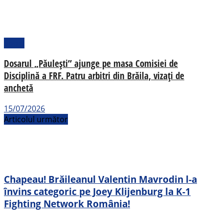
Sport
Dosarul „Păulești” ajunge pe masa Comisiei de
Disciplină a FRF. Patru arbitri din Brăila, vizați de
anchetă
15/07/2026
Articolul următor
Chapeau! Brăileanul Valentin Mavrodin l-a
învins categoric pe Joey Klijenburg la K-1
Fighting Network România!