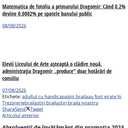
Matematica de fotoliu a primarului Dragomir: Când 0,2%
devine 0,0002% pe spatele banului public
08/08/2026
Elevii Liceului de Arte așteaptă o clădire nouă,
administrația Dragomir „produce” doar hotărâri de
consiliu
07/08/2026
Etichete:
adultul cu handicap
ajpis braila
au fost virate în
Trezorerie
braila
stiri braila
stiri braila noastra
Share
Send
Tweet
Articolul anterior
Absolvenţii de învățământ din promoţia 2024