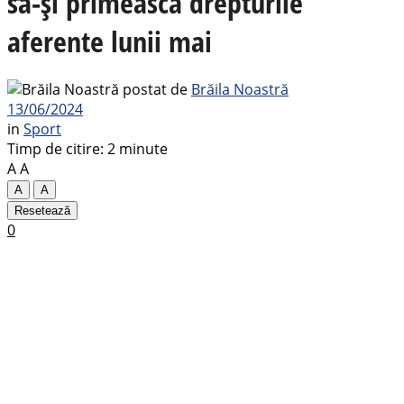
să-și primească drepturile
aferente lunii mai
postat de
Brăila Noastră
13/06/2024
in
Sport
Timp de citire: 2 minute
A
A
A
A
Resetează
0