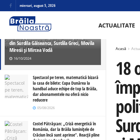
miercuri, august 5, 2026
ULTIMELE
TRENDING
18 octombrie – Ziua Europeană de luptă
ACTUALITATE
împotriva traficului de persoane marcată
de polițiștii brăileni prin activități în școlile
din Surdila Găiseanca, Surdila Greci, Movila
Acasă
Actua
Miresii și Mircea Vodă
16/10/2024
18 
Spectacol pe teren, matematică bizară
împ
la casa de bilete: Cupa Dunărea la
handbal aduce echipe de top la Brăila,
dar abonamentele nu oferă nicio
poli
reducere
05/08/2026
Surd
Costel Pătrășcan: „Criză energetică în
România, dar la Brăila luminițele de
Crăciun încă sunt aprinse”. Reacții pline