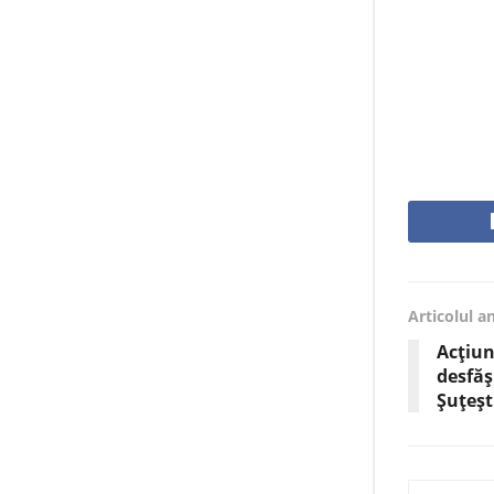
Articolul a
Acțiun
desfăș
Șuțeșt