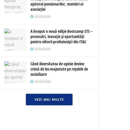
ajutorul pensionarilor, membri ai
asociației
03/08/2026
A început o nouă ediție Bootcamp STS –
provocări, inovație și oportunități
pentru viitorii profesioniști din IT&C
03/08/2026
Când diversitatea de opinie devine
crimă de les-majestate pe rețelele de
socializare
03/08/2026
VEZI MAI MULTE