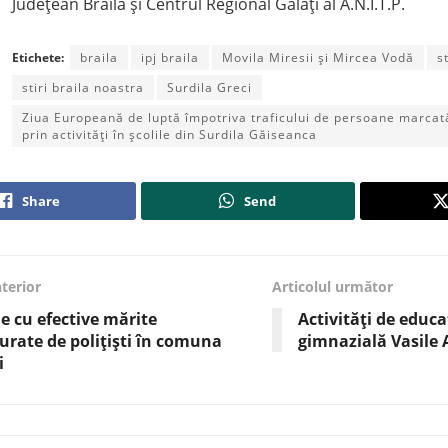
Județean Brăila și Centrul Regional Galați al A.N.I.T.P.
Etichete:
braila
ipj braila
Movila Miresii și Mircea Vodă
s
stiri braila noastra
Surdila Greci
Ziua Europeană de luptă împotriva traficului de persoane marcată 
prin activități în școlile din Surdila Găiseanca
Share
Send
nterior
Articolul următor
e cu efective mărite
Activități de educa
urate de polițiști în comuna
gimnazială Vasile 
i