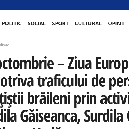
POLITIC
SOCIAL
SPORT
CULTURAL
OPINII
litate
octombrie – Ziua Europ
otriva traficului de p
țiștii brăileni prin activ
ila Găiseanca, Surdila 