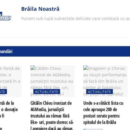
Brăila Noastră
Punem sub lupă subiectele delicate care contează cu ad
mandări
ATE
ACTUALITATE
ACTUALITATE
ntă de la
Cătălin Chivu ironizat de
Unde s-a rătăcit lista cu
, o donație
4GMedia, jurnaliștii
cele aproape 200 de
 fi
trustului au rămas fără
posturi cerute pentru
e
like- uri, poate doresc să-
spitalul de la Brăila
te
l angajeze dacă au rămas
30/07/2026