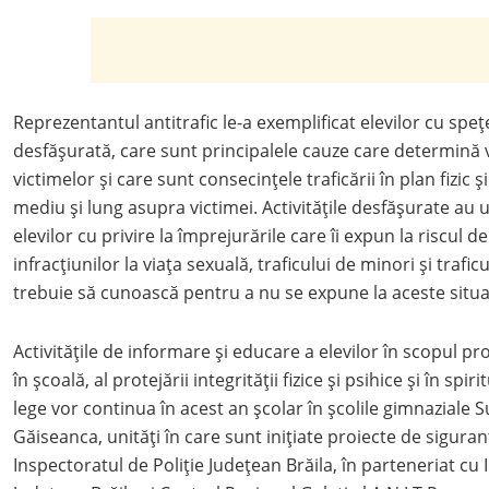
Reprezentantul antitrafic le-a exemplificat elevilor cu speț
desfășurată, care sunt principalele cauze care determină 
victimelor și care sunt consecințele traficării în plan fizic 
mediu și lung asupra victimei. Activitățile desfășurate au
elevilor cu privire la împrejurările care îi expun la riscul d
infracțiunilor la viața sexuală, traficului de minori și trafi
trebuie să cunoască pentru a nu se expune la aceste situaț
Activitățile de informare și educare a elevilor în scopul p
în școală, al protejării integrității fizice și psihice și în spir
lege vor continua în acest an școlar în școlile gimnaziale Su
Găiseanca, unități în care sunt inițiate proiecte de sigura
Inspectoratul de Poliție Județean Brăila, în parteneriat cu