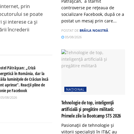
Pătrășcan, a stârnit
internet, prin
controverse pe rețeaua de
locutorului se poate
socializare Facebook, după ce a
postat un mesaj prin care...
și interese ca și
rii încrederii
POSTAT DE
BRĂILA NOASTRĂ
05/08/2026
ostel Pătrășcan: „Criză
nergetică în România, dar la
ăila luminițele de Crăciun încă
nt aprinse”. Reacții pline de
NAȚIONAL
ronie pe Facebook
05/08/2026
Tehnologie de top, inteligență
artificială și pregătire militară:
Primele zile la Bootcamp STS 2026
Pasionații de tehnologie și
viitorii specialiști în IT&C au