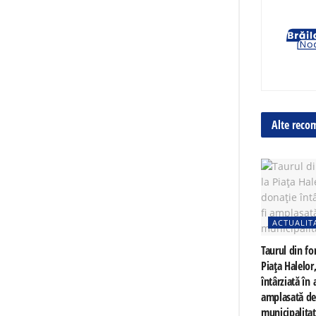
Alte reco
ACTUALIT
Taurul din fo
Piața Halelor
întârziată în a
amplasată d
municipalita