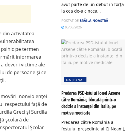
avut parte de un debut în forță
la cea de-a cincea...
POSTAT DE
BRĂILA NOASTRĂ
05/08/2026
e din activitatea
vulnerabilitatea
și psihic pe termen
 urmărit informarea
e a deveni victime ale
cului de persoane şi ce
ii.
NAȚIONAL
Predarea PSD-istului Ionel Arsene
romovării nonviolenței
către România, blocată printr-o
itul respectului față de
decizie a instanței din Italia, pe
rdila Greci și Surdila
motive medicale
nță școlară de
Predarea către România a
 Inspectoratul Școlar
fostului președinte al CJ Neamț,