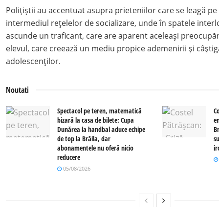
Polițiștii au accentuat asupra prieteniilor care se leagă pe 
intermediul rețelelor de socializare, unde în spatele inter
ascunde un traficant, care are aparent aceleași preocupări 
elevul, care creează un mediu propice ademenirii și câștigă
adolescenților.
Noutati
Spectacol pe teren, matematică
C
bizară la casa de bilete: Cupa
e
Dunărea la handbal aduce echipe
Br
de top la Brăila, dar
su
abonamentele nu oferă nicio
i
reducere
05/08/2026