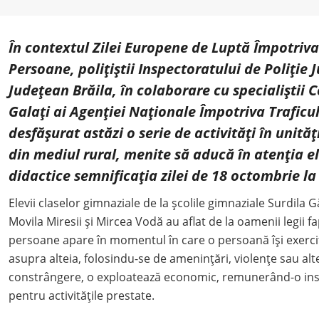
În contextul Zilei Europene de Luptă Împotriva
Persoane, polițiștii Inspectoratului de Poliție 
Județean Brăila, în colaborare cu specialiștii 
Galați ai Agenției Naționale Împotriva Traficu
desfășurat astăzi o serie de activități în unită
din mediul rural, menite să aducă în atenția el
didactice semnificația zilei de 18 octombrie la
Elevii claselor gimnaziale de la școlile gimnaziale Surdila 
Movila Miresii și Mircea Vodă au aflat de la oamenii legii fa
persoane apare în momentul în care o persoană își exercit
asupra alteia, folosindu-se de amenințări, violențe sau al
constrângere, o exploatează economic, remunerând-o insu
pentru activitățile prestate.