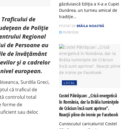
găzduiască Ediția a X-a a Cupei
Dunărea, un turneu amical de
tradiție...
 Traficului de
POSTAT DE
BRĂILA NOASTRĂ
Județean de Poliție
05/08/2026
Centrului Regional
lui de Persoane au
țile de învățământ
evilor și a cadrelor
 nivel european.
Găiseanca, Surdila Greci,
LOCAL
ptul că traficul de
Costel Pătrășcan: „Criză energetică
ă controlul total
în România, dar la Brăila luminițele
te forme de
de Crăciun încă sunt aprinse”.
ficient sau deloc
Reacții pline de ironie pe Facebook
Cunoscutul caricaturist Costel