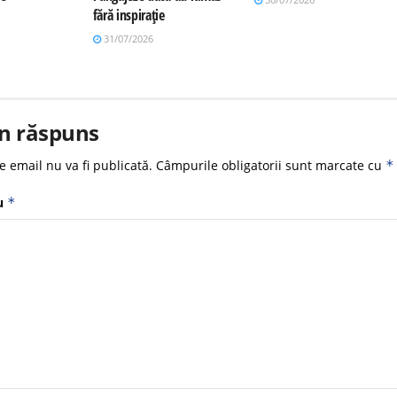
fără inspirație
31/07/2026
n răspuns
e email nu va fi publicată.
Câmpurile obligatorii sunt marcate cu
*
u
*