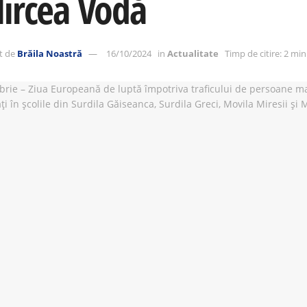
Mircea Vodă
t de
Brăila Noastră
16/10/2024
in
Actualitate
Timp de citire: 2 mi