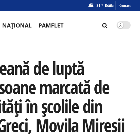
31
Brăila
Contact
°C
NAȚIONAL
PAMFLET
eană de luptă
ersoane marcată de
ități în școlile din
Greci, Movila Miresii