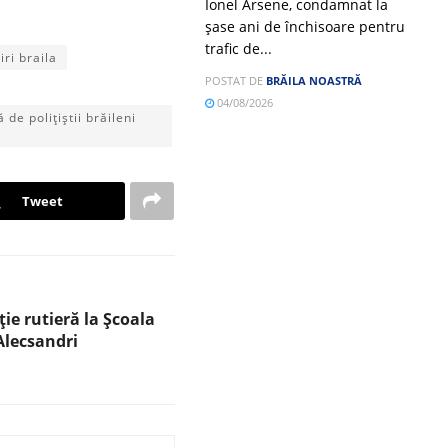
Ionel Arsene, condamnat la
șase ani de închisoare pentru
trafic de...
tiri braila
POSTAT DE
BRĂILA NOASTRĂ
04/08/2026
de polițiștii brăileni
Tweet
ție rutieră la Școala
Alecsandri