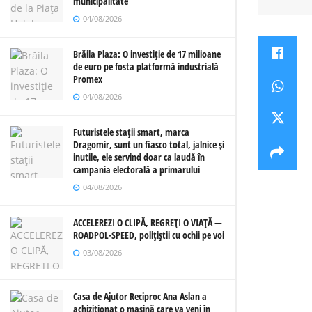
municipalitate
04/08/2026
Brăila Plaza: O investiție de 17 milioane
de euro pe fosta platformă industrială
Promex
04/08/2026
Futuristele stații smart, marca
Dragomir, sunt un fiasco total, jalnice și
inutile, ele servind doar ca laudă în
campania electorală a primarului
04/08/2026
ACCELEREZI O CLIPĂ, REGREȚI O VIAȚĂ —
ROADPOL-SPEED, polițiștii cu ochii pe voi
03/08/2026
Casa de Ajutor Reciproc Ana Aslan a
achiziționat o mașină care va veni în