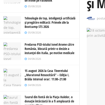
și 
de ironie pe Facebook
05/08/2026
Tehnologie de top, inteligență artificială
posta
și pregătire militară: Primele zile la
Bootcamp STS 2026
05/08/2026
Predarea PSD-istului Ionel Arsene către
România, blocată printr-o decizie a
instanței din Italia, pe motive medicale
04/08/2026
15 august 2026 la Casa Tineretului
„Maratonul Resuscitării” – Ediția I,
Brăila Interval orar: 11:00–21:00
04/08/2026
Taurul din fontă de la Piața Halelor, o
donație întârziată în a fi amplasată de