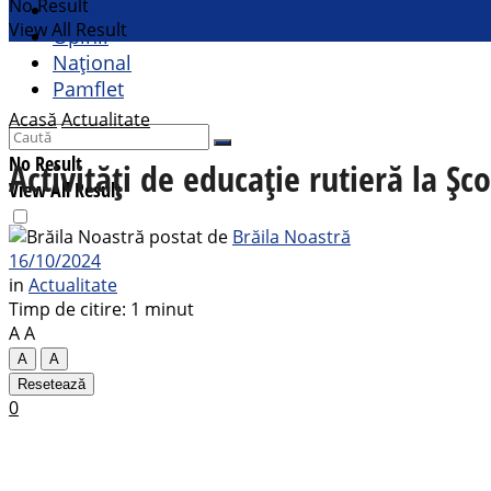
No Result
Cultural
View All Result
Opinii
Național
Pamflet
Acasă
Actualitate
No Result
Activități de educație rutieră la Șc
View All Result
postat de
Brăila Noastră
16/10/2024
in
Actualitate
Timp de citire: 1 minut
A
A
A
A
Resetează
0