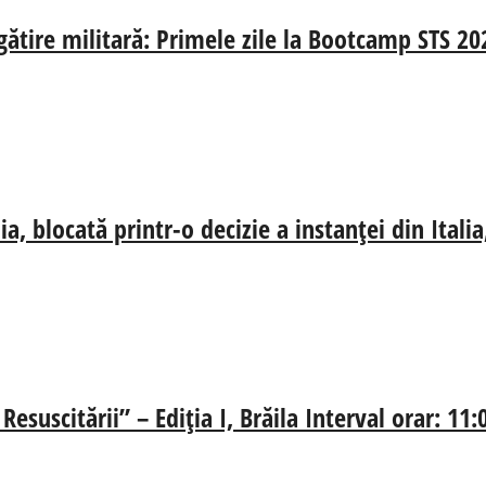
egătire militară: Primele zile la Bootcamp STS 20
, blocată printr-o decizie a instanței din Ital
esuscitării” – Ediția I, Brăila Interval orar: 11