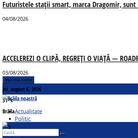
Futuristele stații smart, marca Dragomir, sunt u
04/08/2026
ACCELEREZI O CLIPĂ, REGREȚI O VIAȚĂ — ROADPOL
03/08/2026
Vezi mai multe
joi, august 6, 2026
31
°c
Brăila
Actualitate
Politic
Social
Contact
Sport