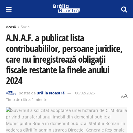
Acasă
Social
A.N.A.F. a publicat lista
contribuabililor, persoane juridice,
care nu înregistrează obligaţii
fiscale restante la finele anului
2024
postat de
Brăila Noastră
06/02/2025
A
A
Timp de citire: 2 minute