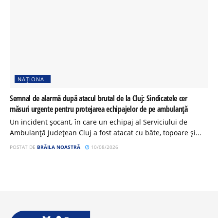
NAȚIONAL
Semnal de alarmă după atacul brutal de la Cluj: Sindicatele cer
măsuri urgente pentru protejarea echipajelor de pe ambulanță
Un incident șocant, în care un echipaj al Serviciului de
Ambulanță Județean Cluj a fost atacat cu bâte, topoare și...
POSTAT DE
BRĂILA NOASTRĂ
10/08/2026