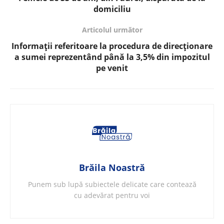
domiciliu
Articolul următor
Informații referitoare la procedura de direcționare
a sumei reprezentând până la 3,5% din impozitul
pe venit
Brăila Noastră
Punem sub lupă subiectele delicate care contează
cu adevărat pentru voi