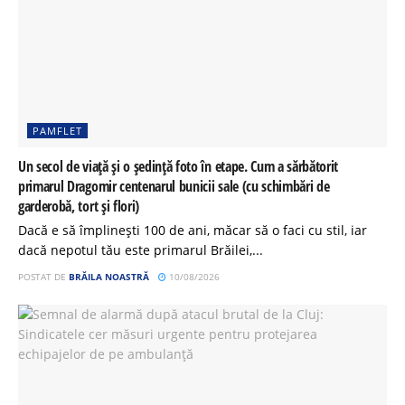
PAMFLET
Un secol de viață și o ședință foto în etape. Cum a sărbătorit
primarul Dragomir centenarul bunicii sale (cu schimbări de
garderobă, tort și flori)
Dacă e să împlinești 100 de ani, măcar să o faci cu stil, iar
dacă nepotul tău este primarul Brăilei,...
POSTAT DE
BRĂILA NOASTRĂ
10/08/2026