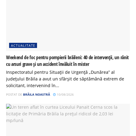
ACTUALITATE
Weekend de foc pentru pompierii brăileni: 40 de intervenții, un rănit
cu arsuri grave și un accident învăluit în mister
Inspectoratul pentru Situații de Urgență „Dunărea” al
județului Brăila a avut un sfârșit de săptămână extrem de
solicitant, intervenind în...
POSTAT DE
BRĂILA NOASTRĂ
10/08/2026