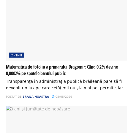
OPINII
Matematica de fotoliu a primarului Dragomir: Când 0,2% devine
0,0002% pe spatele banului public
Transparența în administrația publică brăileană pare să fi
devenit un lux pe care cetățenii nu și-l mai pot permite, iar...
POSTAT DE
BRĂILA NOASTRĂ
08/08/2026