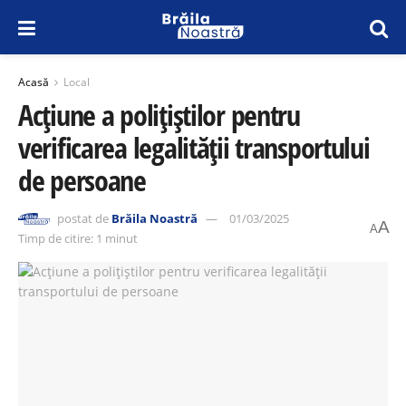
Acasă
Local
Acțiune a polițiștilor pentru
verificarea legalității transportului
de persoane
postat de
Brăila Noastră
01/03/2025
A
A
Timp de citire: 1 minut