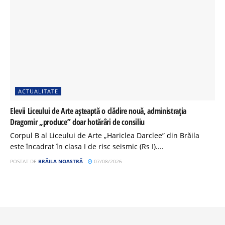
ACTUALITATE
Elevii Liceului de Arte așteaptă o clădire nouă, administrația
Dragomir „produce” doar hotărâri de consiliu
Corpul B al Liceului de Arte „Hariclea Darclee” din Brăila
este încadrat în clasa I de risc seismic (Rs I)....
POSTAT DE
BRĂILA NOASTRĂ
07/08/2026