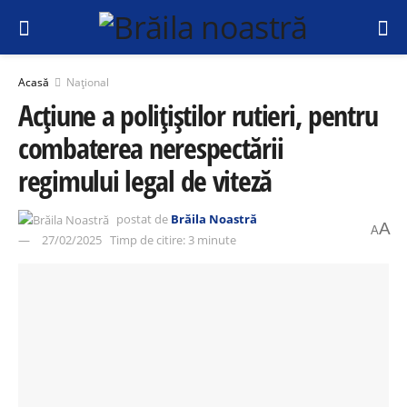
Acasă
Național
Acțiune a polițiștilor rutieri, pentru
combaterea nerespectării
regimului legal de viteză
postat de
Brăila Noastră
A
A
27/02/2025
Timp de citire: 3 minute