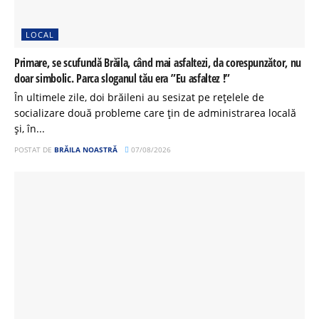
LOCAL
Primare, se scufundă Brăila, când mai asfaltezi, da corespunzător, nu
doar simbolic. Parca sloganul tău era ”Eu asfaltez !”
În ultimele zile, doi brăileni au sesizat pe rețelele de
socializare două probleme care țin de administrarea locală
și, în...
POSTAT DE
BRĂILA NOASTRĂ
07/08/2026