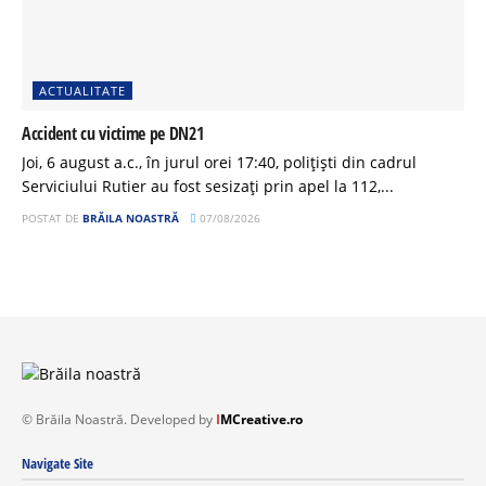
ACTUALITATE
Accident cu victime pe DN21
Joi, 6 august a.c., în jurul orei 17:40, polițiști din cadrul
Serviciului Rutier au fost sesizați prin apel la 112,...
POSTAT DE
BRĂILA NOASTRĂ
07/08/2026
© Brăila Noastră. Developed by
I
MCreative.ro
Navigate Site