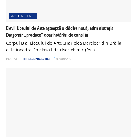
ACTUALITATE
Elevii Liceului de Arte așteaptă o clădire nouă, administrația
Dragomir „produce” doar hotărâri de consiliu
Corpul B al Liceului de Arte „Hariclea Darclee” din Brăila
este încadrat în clasa I de risc seismic (Rs I)....
POSTAT DE
BRĂILA NOASTRĂ
07/08/2026