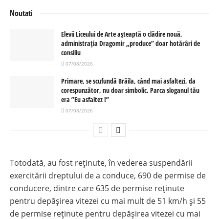
Noutati
Elevii Liceului de Arte așteaptă o clădire nouă,
administrația Dragomir „produce” doar hotărâri de
consiliu
07/08/2026
Primare, se scufundă Brăila, când mai asfaltezi, da
corespunzător, nu doar simbolic. Parca sloganul tău
era ”Eu asfaltez !”
07/08/2026
Totodată, au fost reținute, în vederea suspendării
exercitării dreptului de a conduce, 690 de permise de
conducere, dintre care 635 de permise reținute
pentru depășirea vitezei cu mai mult de 51 km/h și 55
de permise reținute pentru depășirea vitezei cu mai