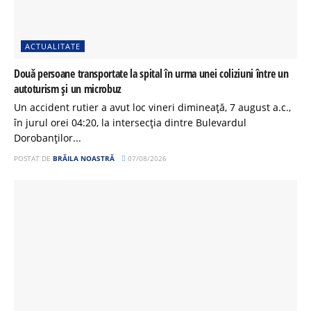
ACTUALITATE
Două persoane transportate la spital în urma unei coliziuni între un
autoturism și un microbuz
Un accident rutier a avut loc vineri dimineață, 7 august a.c.,
în jurul orei 04:20, la intersecția dintre Bulevardul
Dorobanților...
POSTAT DE
BRĂILA NOASTRĂ
07/08/2026