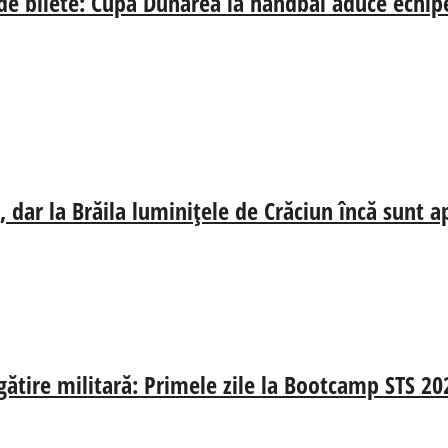
 de bilete: Cupa Dunărea la handbal aduce echip
 dar la Brăila luminițele de Crăciun încă sunt a
egătire militară: Primele zile la Bootcamp STS 20