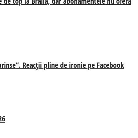
e de top la Brăila, dar abonamentele nu oferă
prinse”. Reacții pline de ironie pe Facebook
26