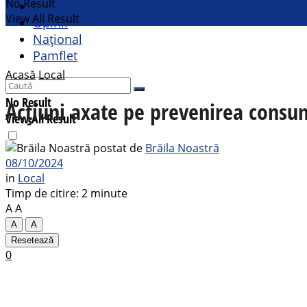
No Result
Cultural
View All Result
Opinii
Național
Pamflet
Acasă
Local
No Result
Acțiuni axate pe prevenirea consu
View All Result
postat de
Brăila Noastră
08/10/2024
in
Local
Timp de citire: 2 minute
A
A
A
A
Resetează
0