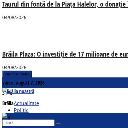
Taurul din fontă de la Piața Halelor, o donație
04/08/2026
Brăila Plaza: O investiție de 17 milioane de e
04/08/2026
Vezi mai multe
vineri, august 7, 2026
31
°c
Brăila
Actualitate
Politic
Social
Contact
Sport