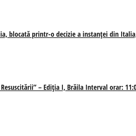
, blocată printr-o decizie a instanței din Ital
esuscitării” – Ediția I, Brăila Interval orar: 11