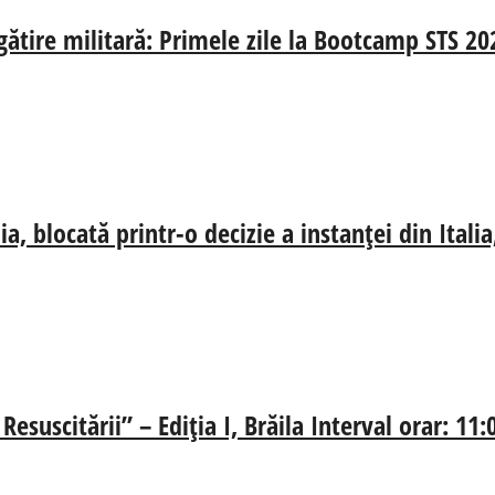
egătire militară: Primele zile la Bootcamp STS 20
, blocată printr-o decizie a instanței din Ital
esuscitării” – Ediția I, Brăila Interval orar: 11