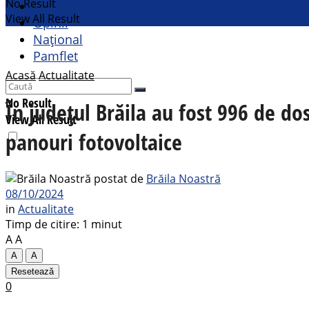
No Result
Cultural
View All Result
Opinii
Național
Pamflet
Acasă
Actualitate
No Result
În județul Brăila au fost 996 de do
View All Result
panouri fotovoltaice
postat de
Brăila Noastră
08/10/2024
in
Actualitate
Timp de citire: 1 minut
A
A
A
A
Resetează
0