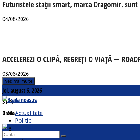
Futuristele stații smart, marca Dragomir, sunt u
04/08/2026
ACCELEREZI O CLIPĂ, REGREȚI O VIAȚĂ — ROADPOL
03/08/2026
Vezi mai multe
joi, august 6, 2026
31
°c
Brăila
Actualitate
Politic
Social
Contact
Sport