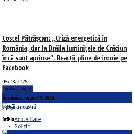
Costel Pătrășcan: „Criză energetică în
România, dar la Brăila luminițele de Crăciun
încă sunt aprinse”. Reacții pline de ironie pe
Facebook
05/08/2026
Vezi mai multe
duminică, august 9, 2026
31
°c
Brăila
Actualitate
Politic
Social