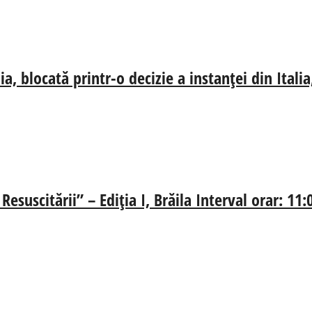
, blocată printr-o decizie a instanței din Ital
esuscitării” – Ediția I, Brăila Interval orar: 11