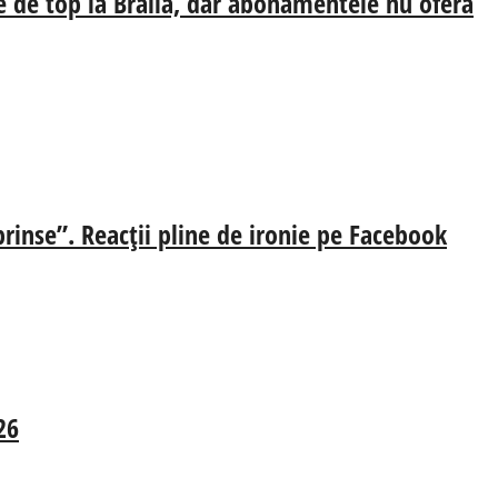
e de top la Brăila, dar abonamentele nu oferă
prinse”. Reacții pline de ironie pe Facebook
26