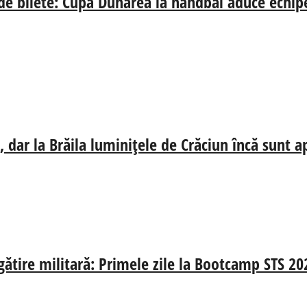
 de bilete: Cupa Dunărea la handbal aduce echip
 dar la Brăila luminițele de Crăciun încă sunt a
egătire militară: Primele zile la Bootcamp STS 20