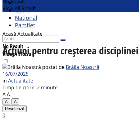
No Result
Cultural
View All Result
Opinii
Național
Pamflet
Acasă
Actualitate
No Result
Acțiuni pentru creșterea disciplinei
View All Result
postat de
Brăila Noastră
16/07/2025
in
Actualitate
Timp de citire: 2 minute
A
A
A
A
Resetează
0