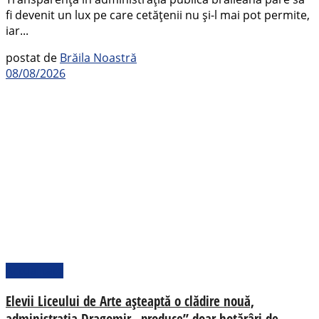
fi devenit un lux pe care cetățenii nu și-l mai pot permite,
iar...
postat de
Brăila Noastră
08/08/2026
Actualitate
Elevii Liceului de Arte așteaptă o clădire nouă,
administrația Dragomir „produce” doar hotărâri de