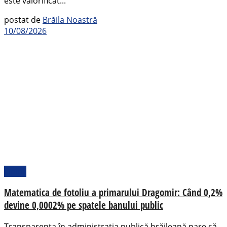
este valorificat...
postat de
Brăila Noastră
10/08/2026
Opinii
Matematica de fotoliu a primarului Dragomir: Când 0,2%
devine 0,0002% pe spatele banului public
Transparența în administrația publică brăileană pare să