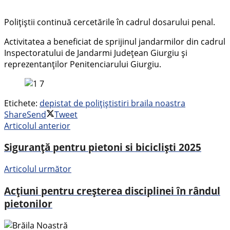
Polițiștii continuă cercetările în cadrul dosarului penal.
Activitatea a beneficiat de sprijinul jandarmilor din cadrul
Inspectoratului de Jandarmi Județean Giurgiu și
reprezentanților Penitenciarului Giurgiu.
Etichete:
depistat de polițiști
stiri braila noastra
Share
Send
Tweet
Articolul anterior
Siguranță pentru pietoni si bicicliști 2025
Articolul următor
Acțiuni pentru creșterea disciplinei în rândul
pietonilor