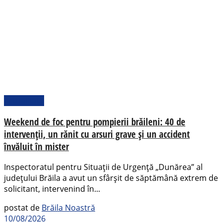
Actualitate
Weekend de foc pentru pompierii brăileni: 40 de
intervenții, un rănit cu arsuri grave și un accident
învăluit în mister
Inspectoratul pentru Situații de Urgență „Dunărea” al
județului Brăila a avut un sfârșit de săptămână extrem de
solicitant, intervenind în...
postat de
Brăila Noastră
10/08/2026