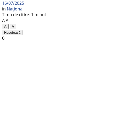
16/07/2025
in
Național
Timp de citire: 1 minut
A
A
A
A
Resetează
0