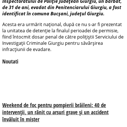
Inspectoratului de Poliție Județean Giurgiu, un bărbat,
de 31 de ani, evadat din Penitenciarului Giurgiu, a fost
identificat în comuna Bucșani, județul Giurgiu.
Acesta era urmărit național, după ce nu s-ar fi prezentat
la unitatea de detenție la finalul perioadei de permisie,
fiind întocmit dosar penal de către polițiștii Serviciului de
Investigații Criminale Giurgiu pentru săvârșirea
infracțiunii de evadare.
Noutati
Weekend de foc pentru pompierii brăileni: 40 de
intervenții, un rănit cu arsuri grave și un accident
învăluit în mister