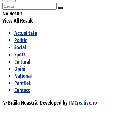
No Result
View All Result
Actualitate
Politic
Social
Sport
Cultural
Opinii
Național
Pamflet
Contact
© Brăila Noastră. Developed by
I
MCreative.ro