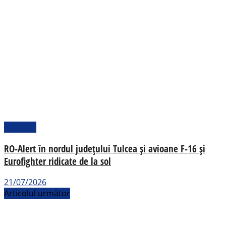
Național
RO-Alert în nordul județului Tulcea și avioane F-16 și
Eurofighter ridicate de la sol
21/07/2026
Articolul următor