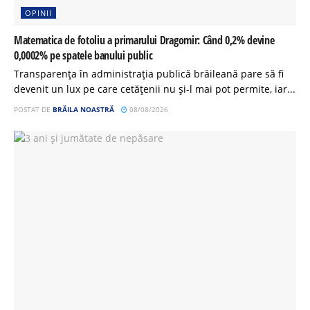
OPINII
Matematica de fotoliu a primarului Dragomir: Când 0,2% devine
0,0002% pe spatele banului public
Transparența în administrația publică brăileană pare să fi
devenit un lux pe care cetățenii nu și-l mai pot permite, iar...
POSTAT DE
BRĂILA NOASTRĂ
08/08/2026