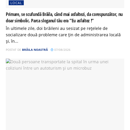
LOCAL
Primare, se scufundă Brăila, când mai asfaltezi, da corespunzător, nu
doar simbolic. Parca sloganul tău era ”Eu asfaltez !”
În ultimele zile, doi brăileni au sesizat pe rețelele de
socializare două probleme care țin de administrarea locală
și, în...
POSTAT DE
BRĂILA NOASTRĂ
07/08/2026