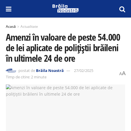
Acasă
Actualitate
Amenzi în valoare de peste 54.000
de lei aplicate de polițiștii brăileni
în ultimele 24 de ore
postat de
Brăila Noastră
27/02/2025
A
A
Timp de citire: 2 minute