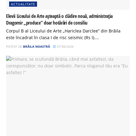
ACTUALITATE
Elevii Liceului de Arte așteaptă o clădire nouă, administrația
Dragomir „produce” doar hotărâri de consiliu
Corpul B al Liceului de Arte „Hariclea Darclee” din Brăila
este încadrat în clasa I de risc seismic (Rs I)....
POSTAT DE
BRĂILA NOASTRĂ
07/08/2026