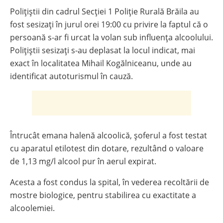
Polițiștii din cadrul Secției 1 Poliție Rurală Brăila au
fost sesizați în jurul orei 19:00 cu privire la faptul că o
persoană s-ar fi urcat la volan sub influența alcoolului.
Polițiștii sesizați s-au deplasat la locul indicat, mai
exact în localitatea Mihail Kogălniceanu, unde au
identificat autoturismul în cauză.
Întrucât emana halenă alcoolică, șoferul a fost testat
cu aparatul etilotest din dotare, rezultând o valoare
de 1,13 mg/l alcool pur în aerul expirat.
Acesta a fost condus la spital, în vederea recoltării de
mostre biologice, pentru stabilirea cu exactitate a
alcoolemiei.