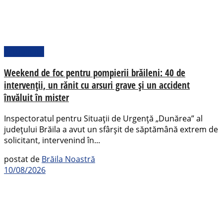
Actualitate
Weekend de foc pentru pompierii brăileni: 40 de
intervenții, un rănit cu arsuri grave și un accident
învăluit în mister
Inspectoratul pentru Situații de Urgență „Dunărea” al
județului Brăila a avut un sfârșit de săptămână extrem de
solicitant, intervenind în...
postat de
Brăila Noastră
10/08/2026