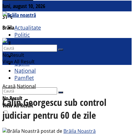
luni, august 10, 2026
31
°c
Brăila
Actualitate
Politic
Social
Contact
Sport
No Result
Cultural
View All Result
Opinii
Național
Pamflet
Acasă
Național
No Result
Călin Georgescu sub control
View All Result
judiciar pentru 60 de zile
postat de
Brăila Noastră