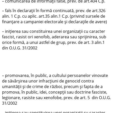
– comunicarea de informații false, prev. de art.404 C.p.
– fals în declarații în formă continuată, prev. de art.326
alin. 1 C.p. cu aplic. art.35 alin.1 C.p. (privind sursele de
finanțare a campaniei electorale și declarațile de avere)
– iniţierea sau constituirea unei organizaţii cu caracter
fascist, rasist ori xenofob, aderarea sau sprijinirea, sub
orice formă, a unui astfel de grup, prev. de art. 3 alin.1
din O.U.G. 31/2002
– promovarea, în public, a cultului persoanelor vinovate
de săvârşirea unor infracţiuni de genocid contra
umanităţii şi de crime de război, precum şi fapta de a
promova, în public, idei, concepţii sau doctrine fasciste,
legionare, rasiste sau xenofobe, prev. de art. 5 din O.U.G.
31/2002
– iniţierea sau constituirea unei organizaţii cu caracter