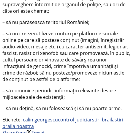
supraveghere întocmit de organul de poliţie, sau ori de
câte ori este chemat;
– să nu părăsească teritoriul României;
– să nu creeze/utilizeze conturi pe platforme sociale
online pe care să posteze conţinut (imagini, înregistrări
audio-video, mesaje etc.) cu caracter antisemit, legionar,
fascist, rasist ori xenofob sau care promovează, în public,
cultul persoanelor vinovate de săvârşirea unor
infracţiuni de genocid, crime împotriva umanităţii şi
crime de război; să nu posteze/promoveze niciun astfel
de conţinut pe astfel de platforme;
– să comunice periodic informaţii relevante despre
mijloacele sale de existenţă;
– să nu deţină, să nu folosească şi să nu poarte arme.
Etichete:
calin georgescu
control judiciar
stiri braila
stiri
braila noastra
Share
Send
Tweet