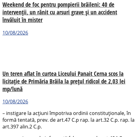
Weekend de foc pentru pompierii brăileni: 40 de
intervenții, un rănit cu arsuri grave și un accident
învăluit în mister
10/08/2026
Un teren aflat în curtea Liceului Panait Cerna scos la
licitație de Primăria Brăila la prețul ridicol de 2,03 lei
mp/lună
10/08/2026
– instigare la acțiuni împotriva ordinii constituționale, în
formă tentată, prev. de art.47 C.p rap. la art.32 C.p. rap. la
art.397 alin.2 C.p.