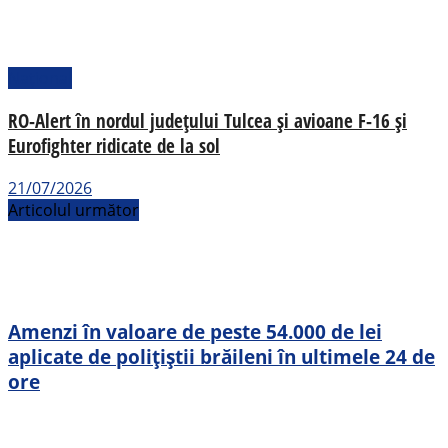
Național
RO-Alert în nordul județului Tulcea și avioane F-16 și
Eurofighter ridicate de la sol
21/07/2026
Articolul următor
Amenzi în valoare de peste 54.000 de lei
aplicate de polițiștii brăileni în ultimele 24 de
ore