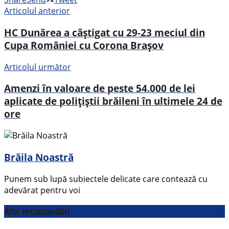
Articolul anterior
HC Dunărea a câștigat cu 29-23 meciul din
Cupa României cu Corona Brașov
Articolul următor
Amenzi în valoare de peste 54.000 de lei
aplicate de polițiștii brăileni în ultimele 24 de
ore
Brăila Noastră
Punem sub lupă subiectele delicate care contează cu
adevărat pentru voi
Alte recomandări