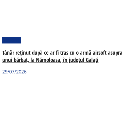
Național
Tânăr reținut după ce ar fi tras cu o armă airsoft asupra
unui bărbat, la Nămoloasa, în județul Galați
29/07/2026