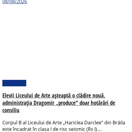
08/08/2026
Actualitate
Elevii Liceului de Arte așteaptă o clădire nouă,
administrația Dragomir „produce” doar hotărâri de
consiliu
Corpul B al Liceului de Arte „Hariclea Darclee” din Brăila
este încadrat în clasa I de risc seismic (Rs I)....