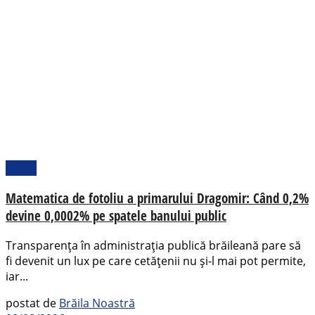
Opinii
Matematica de fotoliu a primarului Dragomir: Când 0,2%
devine 0,0002% pe spatele banului public
Transparența în administrația publică brăileană pare să
fi devenit un lux pe care cetățenii nu și-l mai pot permite,
iar...
postat de
Brăila Noastră