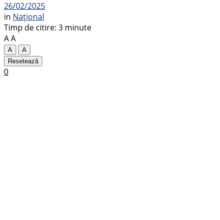
26/02/2025
in
Național
Timp de citire: 3 minute
A
A
A
A
Resetează
0