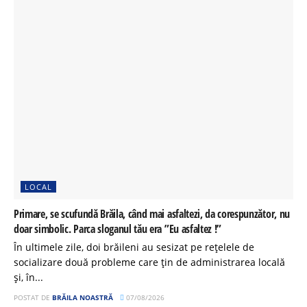
LOCAL
Primare, se scufundă Brăila, când mai asfaltezi, da corespunzător, nu
doar simbolic. Parca sloganul tău era ”Eu asfaltez !”
În ultimele zile, doi brăileni au sesizat pe rețelele de
socializare două probleme care țin de administrarea locală
și, în...
POSTAT DE
BRĂILA NOASTRĂ
07/08/2026