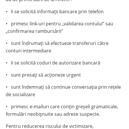
• li se solicită informații bancare prin telefon
• primesc link-uri pentru „validarea contului” sau
„confirmarea rambursării”
• sunt îndrumați să efectueze transferuri către
conturi intermediare
• li se solicită coduri de autorizare bancară
• sunt presați să acționeze urgent
• sunt îndemnați să continue conversația prin rețele
de socializare
• primesc e-mailuri care conțin greșeli gramaticale,
formulări neobișnuite sau adrese suspecte.
Pentru reducerea riscului de victimizare,