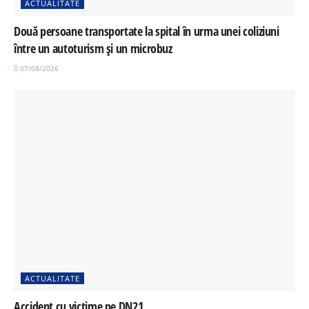
ACTUALITATE
Două persoane transportate la spital în urma unei coliziuni
între un autoturism și un microbuz
07/08/2026
ACTUALITATE
Accident cu victime pe DN21