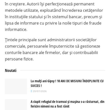
în creștere. Autorii își perfecționează permanent
metodele utilizate, exploatând încrederea cetățenilor
în instituțiile statului și în sistemul bancar, precum și
lipsa de informare cu privire la noile tipuri de fraude
informatice.
Țintele principale sunt administratorii societăților
comerciale, persoanele împuternicite să gestioneze
conturile bancare ale firmelor, dar și contribuabilii
persoane fizice.
Noutati
La mulți ani Gipsy ! 10 ANI DE MISIUNI ÎNDEPLINITE CU
SUCCES !
20/07/2026
A ciupit refugiul de tramvai și mașina s-a răsturnat, din
fericire nimeni nu a fost rănit