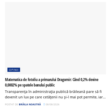
OPINII
Matematica de fotoliu a primarului Dragomir: Când 0,2% devine
0,0002% pe spatele banului public
Transparența în administrația publică brăileană pare să fi
devenit un lux pe care cetățenii nu și-l mai pot permite, iar...
POSTAT DE
BRĂILA NOASTRĂ
08/08/2026