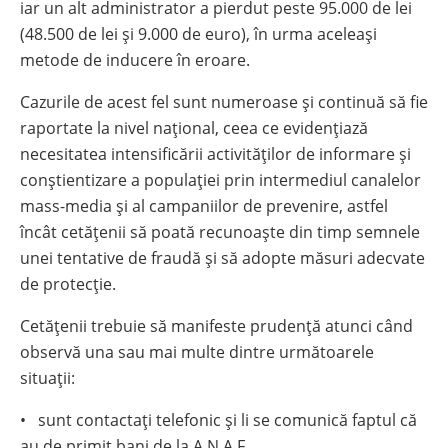
iar un alt administrator a pierdut peste 95.000 de lei
(48.500 de lei și 9.000 de euro), în urma aceleași
metode de inducere în eroare.
Cazurile de acest fel sunt numeroase și continuă să fie
raportate la nivel național, ceea ce evidențiază
necesitatea intensificării activităților de informare și
conștientizare a populației prin intermediul canalelor
mass-media și al campaniilor de prevenire, astfel
încât cetățenii să poată recunoaște din timp semnele
unei tentative de fraudă și să adopte măsuri adecvate
de protecție.
Cetățenii trebuie să manifeste prudență atunci când
observă una sau mai multe dintre următoarele
situații:
• sunt contactați telefonic și li se comunică faptul că
au de primit bani de la A.N.A.F.