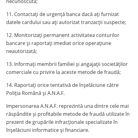
necunoscută;
11. Contactați de urgență banca dacă ați furnizat
datele cardului sau ați autorizat tranzacții suspecte;
12. Monitorizați permanent activitatea conturilor
bancare și raportați imediat orice operațiune
neautorizată;
13. Informați membrii familiei și angajații societăților
comerciale cu privire la aceste metode de fraudă;
14. Raportați orice tentativă de înșelăciune către
Poliția Română și A.N.A.F.
Impersonarea A.N.A.F. reprezintă una dintre cele mai
răspândite și profitabile metode de fraudă utilizate în
prezent de grupările infracționale specializate în
înșelăciuni informatice și financiare.