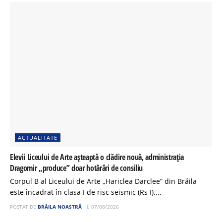
ACTUALITATE
Elevii Liceului de Arte așteaptă o clădire nouă, administrația
Dragomir „produce” doar hotărâri de consiliu
Corpul B al Liceului de Arte „Hariclea Darclee” din Brăila
este încadrat în clasa I de risc seismic (Rs I)....
POSTAT DE
BRĂILA NOASTRĂ
07/08/2026