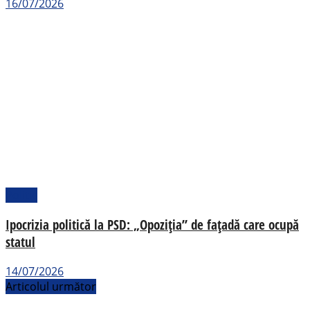
16/07/2026
Politic
Ipocrizia politică la PSD: „Opoziția” de fațadă care ocupă
statul
14/07/2026
Articolul următor