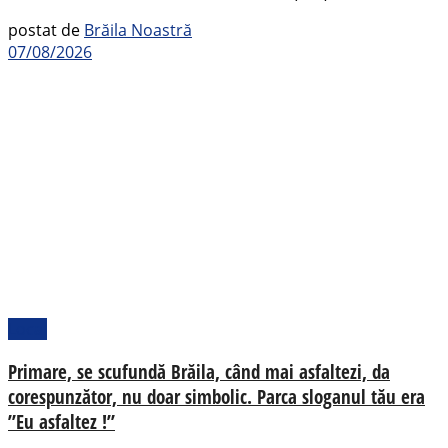
postat de
Brăila Noastră
07/08/2026
Local
Primare, se scufundă Brăila, când mai asfaltezi, da
corespunzător, nu doar simbolic. Parca sloganul tău era
”Eu asfaltez !”