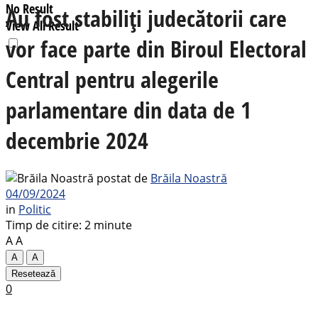
No Result
Au fost stabiliți judecătorii care
View All Result
vor face parte din Biroul Electoral
Central pentru alegerile
parlamentare din data de 1
decembrie 2024
postat de
Brăila Noastră
04/09/2024
in
Politic
Timp de citire: 2 minute
A
A
A
A
Resetează
0