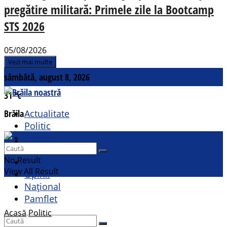
pregătire militară: Primele zile la Bootcamp
STS 2026
05/08/2026
Vezi mai multe
sâmbătă, august 8, 2026
31
°c
Brăila
Actualitate
Politic
Social
Contact
Sport
No Result
Cultural
View All Result
Opinii
Național
Pamflet
Acasă
Politic