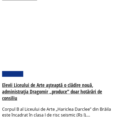
Actualitate
Elevii Liceului de Arte așteaptă o clădire nouă,
administrația Dragomir „produce” doar hotărâri de
consiliu
Corpul B al Liceului de Arte „Hariclea Darclee” din Brăila
este încadrat în clasa I de risc seismic (Rs I)....