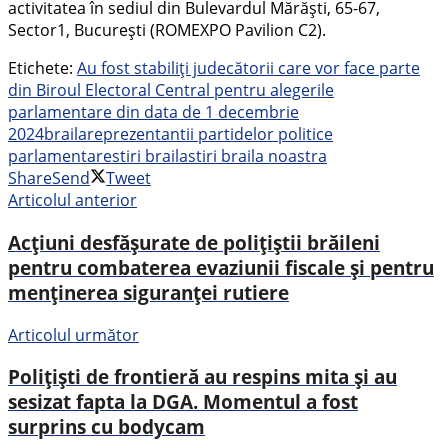
activitatea în sediul din Bulevardul Mărăști, 65-67,
Sector1, București (ROMEXPO Pavilion C2).
Etichete:
Au fost stabiliți judecătorii care vor face parte
din Biroul Electoral Central pentru alegerile
parlamentare din data de 1 decembrie
2024
braila
reprezentantii partidelor politice
parlamentare
stiri braila
stiri braila noastra
Share
Send
Tweet
Articolul anterior
Acțiuni desfășurate de polițiștii brăileni
pentru combaterea evaziunii fiscale și pentru
menținerea siguranței rutiere
Articolul următor
Polițiști de frontieră au respins mita și au
sesizat fapta la DGA. Momentul a fost
surprins cu bodycam