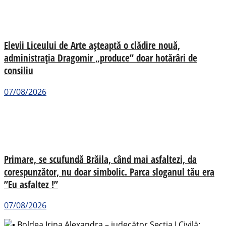
Elevii Liceului de Arte așteaptă o clădire nouă,
administrația Dragomir „produce” doar hotărâri de
consiliu
07/08/2026
Primare, se scufundă Brăila, când mai asfaltezi, da
corespunzător, nu doar simbolic. Parca sloganul tău era
”Eu asfaltez !”
07/08/2026
Boldea Irina Alexandra – judecător Secția I Civilă;