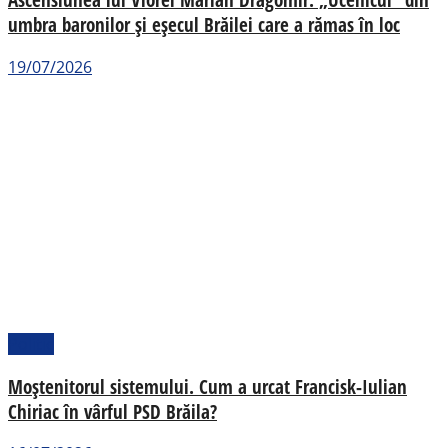
umbra baronilor și eșecul Brăilei care a rămas în loc
19/07/2026
Politic
Moștenitorul sistemului. Cum a urcat Francisk-Iulian
Chiriac în vârful PSD Brăila?