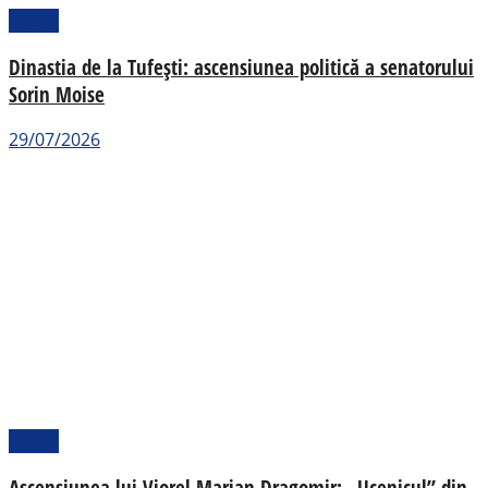
Politic
Dinastia de la Tufești: ascensiunea politică a senatorului
Sorin Moise
29/07/2026
Politic
Ascensiunea lui Viorel Marian Dragomir: „Ucenicul” din