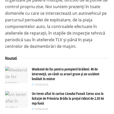
organizate pe paliere multiple, dincolo de acțiunile de
control propriu-zise. Noi suntem prezenți în toate
domeniile cu care se intersectează un autovehicul pe
parcursul perioadei de exploatare, de la piața
componentelor auto, la controalele efectuate în
atelierele de reparații, în stațiile de inspecție tehnică
periodică sau în atelierele TLV și până în piața
centrelor de dezmembrări de mașini.
Noutati
Weekend de foc pentru pompierii brăileni: 40 de
intervenții, un rănit cu arsuri grave și un accident
învăluit în mister
10/08/2026
Un teren aflat în curtea Liceului Panait Cerna scos la
licitație de Primăria Brăila la prețul ridicol de 2,03 lei
mp/lună
10/08/2026