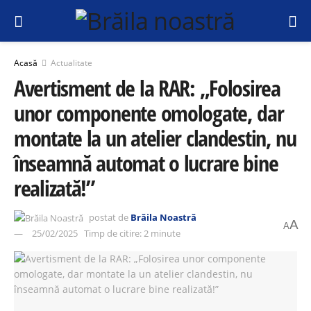
Acasă
Actualitate
Avertisment de la RAR: „Folosirea
unor componente omologate, dar
montate la un atelier clandestin, nu
înseamnă automat o lucrare bine
realizată!”
postat de
Brăila Noastră
A
A
25/02/2025
Timp de citire: 2 minute