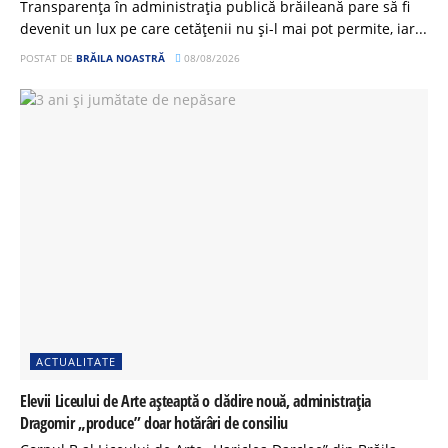
Transparența în administrația publică brăileană pare să fi
devenit un lux pe care cetățenii nu și-l mai pot permite, iar...
POSTAT DE
BRĂILA NOASTRĂ
08/08/2026
ACTUALITATE
Elevii Liceului de Arte așteaptă o clădire nouă, administrația
Dragomir „produce” doar hotărâri de consiliu