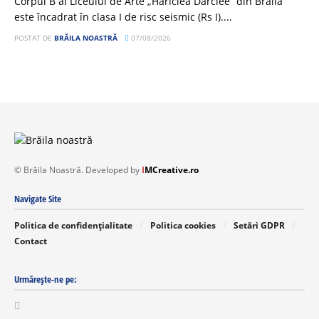
Corpul B al Liceului de Arte „Hariclea Darclee” din Brăila
este încadrat în clasa I de risc seismic (Rs I)....
POSTAT DE
BRĂILA NOASTRĂ
07/08/2026
© Brăila Noastră. Developed by
I
MCreative.ro
Navigate Site
Politica de confidențialitate
Politica cookies
Setări GDPR
Contact
Urmărește-ne pe: