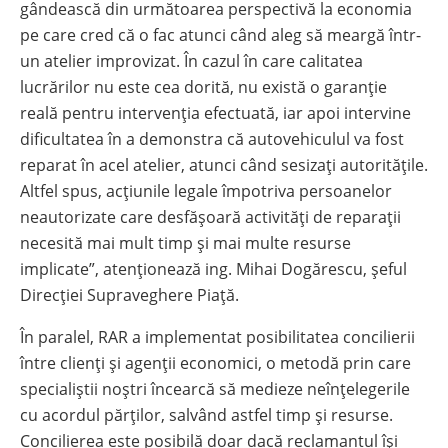
gândească din următoarea perspectivă la economia
pe care cred că o fac atunci când aleg să meargă într-
un atelier improvizat. În cazul în care calitatea
lucrărilor nu este cea dorită, nu există o garanție
reală pentru intervenția efectuată, iar apoi intervine
dificultatea în a demonstra că autovehiculul va fost
reparat în acel atelier, atunci când sesizați autoritățile.
Altfel spus, acțiunile legale împotriva persoanelor
neautorizate care desfășoară activități de reparații
necesită mai mult timp și mai multe resurse
implicate”, atenționează ing. Mihai Dogărescu, șeful
Direcției Supraveghere Piață.
În paralel, RAR a implementat posibilitatea concilierii
între clienți și agenții economici, o metodă prin care
specialiștii noștri încearcă să medieze neînțelegerile
cu acordul părților, salvând astfel timp și resurse.
Concilierea este posibilă doar dacă reclamantul își