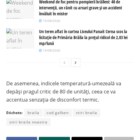
Weekend de foc pentru pompierii brăileni: 40 de
intervenții, un rănit cu arsuri grave și un accident
învăluit în mister
10/08/2026
Un teren aflat în curtea Liceului Panait Cerna scos la
licitație de Primăria Brăila la prețul ridicol de 2,03 lei
mp/lună
10/08/2026
De asemenea, indicele temperatură-umezeală va
depăși pragul critic de 80 de unități, ceea ce va
accentua senzația de disconfort termic.
Etichete:
braila
cod galben
stiri braila
stiri braila noastra