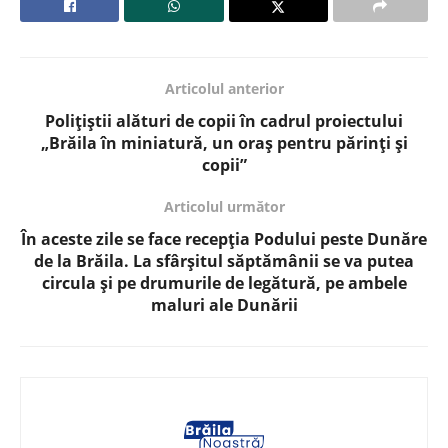
Articolul anterior
Polițiștii alături de copii în cadrul proiectului
„Brăila în miniatură, un oraș pentru părinți și
copii”
Articolul următor
În aceste zile se face recepția Podului peste Dunăre
de la Brăila. La sfârșitul săptămânii se va putea
circula și pe drumurile de legătură, pe ambele
maluri ale Dunării