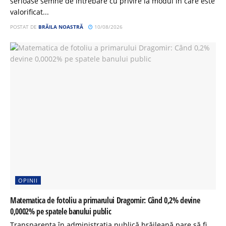
serioase semne de întrebare cu privire la modul în care este
valorificat...
POSTAT DE
BRĂILA NOASTRĂ
10/08/2026
OPINII
Matematica de fotoliu a primarului Dragomir: Când 0,2% devine
0,0002% pe spatele banului public
Transparența în administrația publică brăileană pare să fi