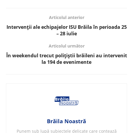
Articolul anterior
Intervenții ale echipajelor ISU Brăila în perioada 25
– 28 iulie
Articolul următor
În weekendul trecut polițiștii brăileni au intervenit
la 194 de evenimente
Brăila Noastră
Punem sub lupă subiectele delicate care contează