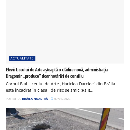
ACTUALITATE
Elevii Liceului de Arte așteaptă o clădire nouă, administrația
Dragomir „produce” doar hotărâri de consiliu
Corpul B al Liceului de Arte „Hariclea Darclee” din Brăila
este încadrat în clasa I de risc seismic (Rs I)....
POSTAT DE
BRĂILA NOASTRĂ
07/08/2026