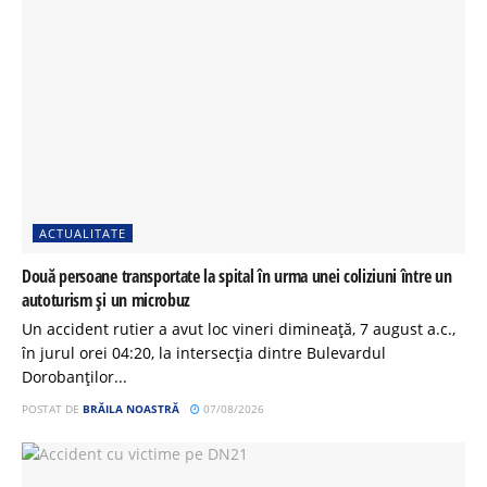
ACTUALITATE
Două persoane transportate la spital în urma unei coliziuni între un
autoturism și un microbuz
Un accident rutier a avut loc vineri dimineață, 7 august a.c.,
în jurul orei 04:20, la intersecția dintre Bulevardul
Dorobanților...
POSTAT DE
BRĂILA NOASTRĂ
07/08/2026