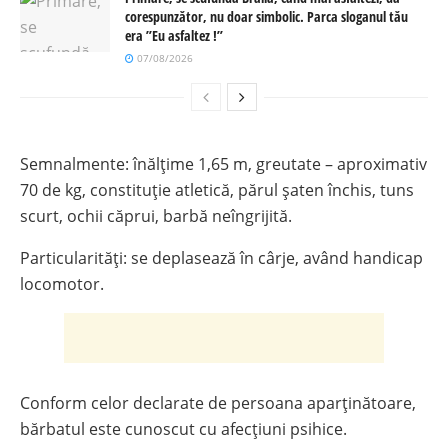
corespunzător, nu doar simbolic. Parca sloganul tău
era ”Eu asfaltez !”
07/08/2026
Semnalmente: înălțime 1,65 m, greutate – aproximativ
70 de kg, constituție atletică, părul șaten închis, tuns
scurt, ochii căprui, barbă neîngrijită.
Particularități: se deplasează în cârje, având handicap
locomotor.
Conform celor declarate de persoana aparținătoare,
bărbatul este cunoscut cu afecțiuni psihice.