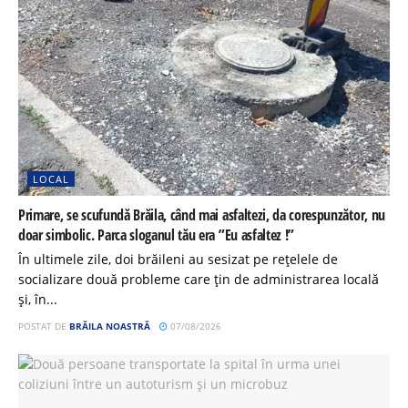
LOCAL
Primare, se scufundă Brăila, când mai asfaltezi, da corespunzător, nu
doar simbolic. Parca sloganul tău era ”Eu asfaltez !”
În ultimele zile, doi brăileni au sesizat pe rețelele de
socializare două probleme care țin de administrarea locală
și, în...
POSTAT DE
BRĂILA NOASTRĂ
07/08/2026