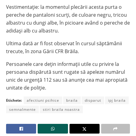
Vestimentație: la momentul plecării acesta purta o
pereche de pantaloni scurți, de culoare negru, tricou
albastru cu dungi albe, în picioare având o pereche de
adidași alb cu albastru.
Ultima dată ar fi fost observat în cursul săptămânii
trecute, în zona Gării CFR Brăila.
Persoanele care dețin informații utile cu privire la
persoana dispărută sunt rugate să apeleze numărul
unic de urgență 112 sau să anunțe cea mai apropiată
unitate de poliție.
Etichete:
afectiuni psihice
braila
disparut
ipj braila
semnalmente
stiri braila noastra