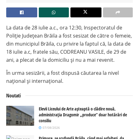
La data de 28 iulie a.c., ora 12:30, Inspectoratul de
Poliție Județean Brăila a fost sesizat de către o femeie,
din municipiul Brăila, cu privire la faptul că, la data de
18 iulie a.c, fratele său, CODREANU VASILE, de 29 de
ani, a plecat de la domiciliu și nu a mai revenit.
În urma sesizării, a fost dispusă căutarea la nivel
național și internațional.
Noutati
Elevii Liceului de Arte așteaptă o clădire nouă,
administrația Dragomir „produce” doar hotărâri de
consiliu
07/08/2026
Primare, se scufundă Brăila, când mai asfaltezi, da