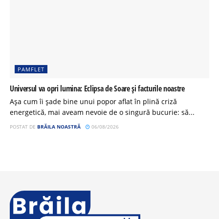
PAMFLET
Universul va opri lumina: Eclipsa de Soare și facturile noastre
Așa cum îi șade bine unui popor aflat în plină criză
energetică, mai aveam nevoie de o singură bucurie: să...
POSTAT DE
BRĂILA NOASTRĂ
06/08/2026