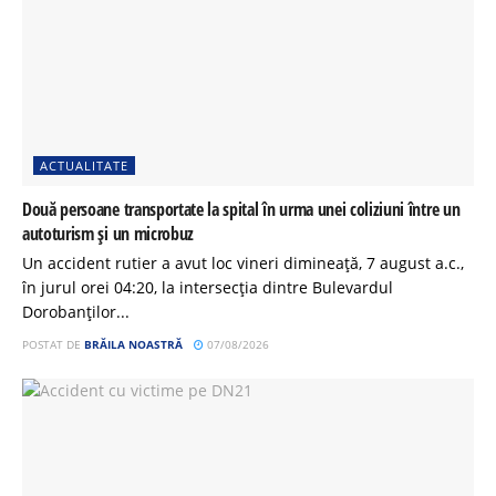
ACTUALITATE
Două persoane transportate la spital în urma unei coliziuni între un
autoturism și un microbuz
Un accident rutier a avut loc vineri dimineață, 7 august a.c.,
în jurul orei 04:20, la intersecția dintre Bulevardul
Dorobanților...
POSTAT DE
BRĂILA NOASTRĂ
07/08/2026