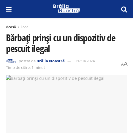
Acasă
Local
Bărbați prinși cu un dispozitiv de
pescuit ilegal
postat de
Brăila Noastră
21/10/2024
A
A
Timp de citire: 1 minut