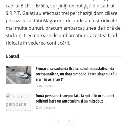
cadrul B.J.P.T. Brăila, sprijiniți de polițiști din cadrul
S.R.P.T. Galați au efectuat trei percheziții domiciliare
pe raza localității Măgureni, de unde au fost ridicate
mai multe bunuri, precum ambarcațiunea de fibră de
sticlă și trei motoare de ambarcațiuni, acestea fiind
ridicate în vederea confiscării.
Noutati
Primare, se scufundă Brăila, când mai asfaltezi, da
corespunzător, nu doar simbolic. Parca sloganul tău
era ”Eu asfaltez !”
07/08/2026
Două persoane transportate la spital în urma unei
coliziuni între un autoturism și un microbuz
07/08/2026