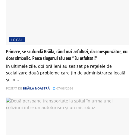
LOCAL
Primare, se scufundă Brăila, când mai asfaltezi, da corespunzător, nu
doar simbolic. Parca sloganul tău era ”Eu asfaltez !”
În ultimele zile, doi brăileni au sesizat pe rețelele de
socializare două probleme care țin de administrarea locală
și, în...
POSTAT DE
BRĂILA NOASTRĂ
07/08/2026