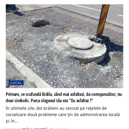
LOCAL
Primare, se scufundă Brăila, când mai asfaltezi, da corespunzător, nu
doar simbolic. Parca sloganul tău era ”Eu asfaltez !”
În ultimele zile, doi brăileni au sesizat pe rețelele de
socializare două probleme care țin de administrarea locală
și, în...