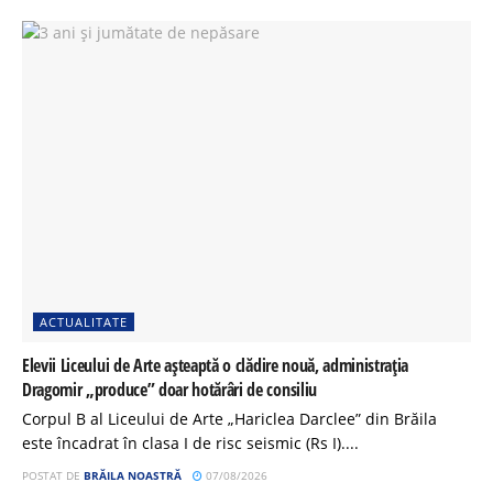
ACTUALITATE
Elevii Liceului de Arte așteaptă o clădire nouă, administrația
Dragomir „produce” doar hotărâri de consiliu
Corpul B al Liceului de Arte „Hariclea Darclee” din Brăila
este încadrat în clasa I de risc seismic (Rs I)....
POSTAT DE
BRĂILA NOASTRĂ
07/08/2026