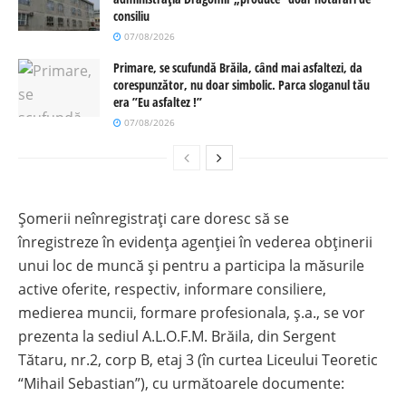
consiliu
07/08/2026
Primare, se scufundă Brăila, când mai asfaltezi, da
corespunzător, nu doar simbolic. Parca sloganul tău
era ”Eu asfaltez !”
07/08/2026
Șomerii neînregistrați care doresc să se
înregistreze în evidența agenției în vederea obținerii
unui loc de muncă şi pentru a participa la măsurile
active oferite, respectiv, informare consiliere,
medierea muncii, formare profesionala, ş.a., se vor
prezenta la sediul A.L.O.F.M. Brăila, din Sergent
Tătaru, nr.2, corp B, etaj 3 (în curtea Liceului Teoretic
“Mihail Sebastian”), cu următoarele documente: