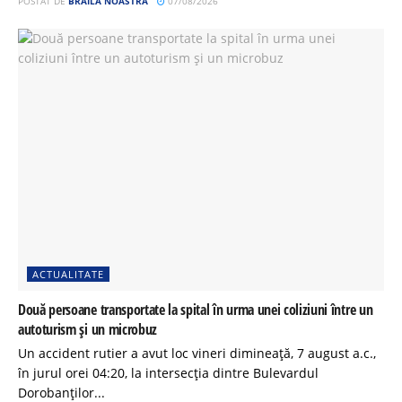
POSTAT DE
BRĂILA NOASTRĂ
07/08/2026
ACTUALITATE
Două persoane transportate la spital în urma unei coliziuni între un
autoturism și un microbuz
Un accident rutier a avut loc vineri dimineață, 7 august a.c.,
în jurul orei 04:20, la intersecția dintre Bulevardul
Dorobanților...