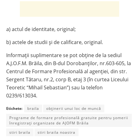
a) actul de identitate, original;
b) actele de studii şi de calificare, original.
Informații suplimentare se pot obține de la sediul
A.J.O.F.M. Brăila, din B-dul Dorobanţilor, nr.603-605, la
Centrul de Formare Profesională al agenției, din str.
Sergent Tătaru, nr.2, corp B, etaj 3 (în curtea Liceului
Teoretic “Mihail Sebastian”) sau la telefon
0239/613034.
Etichete:
braila
obținerii unui loc de muncă
Programe de formare profesională gratuite pentru șomerii
înregistrați organizate de AJOFM Brăila
stiri braila
stiri braila noastra