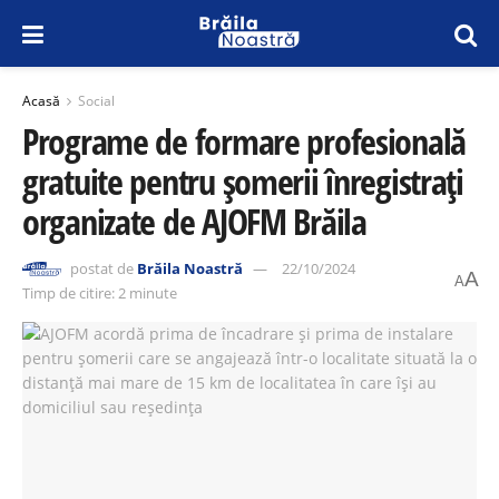
Acasă
Social
Programe de formare profesională
gratuite pentru șomerii înregistrați
organizate de AJOFM Brăila
postat de
Brăila Noastră
22/10/2024
A
A
Timp de citire: 2 minute