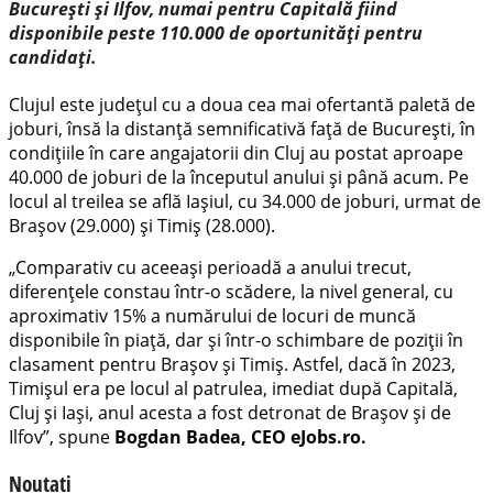
București și Ilfov, numai pentru Capitală fiind
disponibile peste 110.000 de oportunități pentru
candidați.
Clujul este județul cu a doua cea mai ofertantă paletă de
joburi, însă la distanță semnificativă față de București, în
condițiile în care angajatorii din Cluj au postat aproape
40.000 de joburi de la începutul anului și până acum. Pe
locul al treilea se află Iașiul, cu 34.000 de joburi, urmat de
Brașov (29.000) și Timiș (28.000).
„Comparativ cu aceeași perioadă a anului trecut,
diferențele constau într-o scădere, la nivel general, cu
aproximativ 15% a numărului de locuri de muncă
disponibile în piață, dar și într-o schimbare de poziții în
clasament pentru Brașov și Timiș. Astfel, dacă în 2023,
Timișul era pe locul al patrulea, imediat după Capitală,
Cluj și Iași, anul acesta a fost detronat de Brașov și de
Ilfov”, spune
Bogdan Badea, CEO eJobs.ro.
Noutati