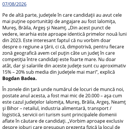
07/08/2026
Pe de altă parte, județele în care candidații au avut cele
mai puține oportunități de angajare au fost Ialomița,
Mureș, Brăila, Argeș și Neamț. „Din acest punct de
vedere, ierarhia este aproape identică primelor nouă luni
din 2023. Este interesant faptul că nu vorbim doar
despre o regiune a țării, ci că, dimpotrivă, pentru fiecare
zonă geografică avem cel puțin câte un județ în care
competiția între candidați este foarte mare. Nu doar
atât, dar și salariile din aceste județe sunt cu aproximativ
15% – 20% sub media din județele mai mari”, explică
Bogdan Badea.
În zonele din țară unde numărul de locuri de muncă noi,
postate anul acesta, a fost mai mic de 20.000 – așa cum
este cazul județelor Ialomița, Mureș, Brăila, Argeș, Neamț
și Bihor – retailul, industria alimentară, transport /
logistică, servicii ori turism sunt principalele domenii
aflate în căutare de candidați. „Vorbim aproape exclusiv
despre joburi care presupun prezența fizică la locul de