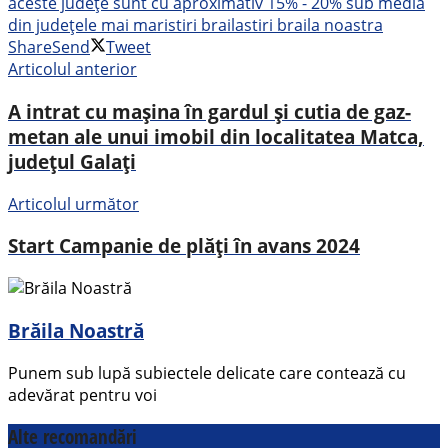
aceste județe sunt cu aproximativ 15% - 20% sub media
din județele mai mari
stiri braila
stiri braila noastra
Share
Send
Tweet
Articolul anterior
A intrat cu mașina în gardul și cutia de gaz-
metan ale unui imobil din localitatea Matca,
județul Galați
Articolul următor
Start Campanie de plăți în avans 2024
Brăila Noastră
Punem sub lupă subiectele delicate care contează cu
adevărat pentru voi
Alte recomandări