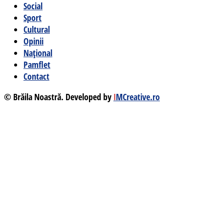
Social
Sport
Cultural
Opinii
Național
Pamflet
Contact
© Brăila Noastră. Developed by
I
MCreative.ro