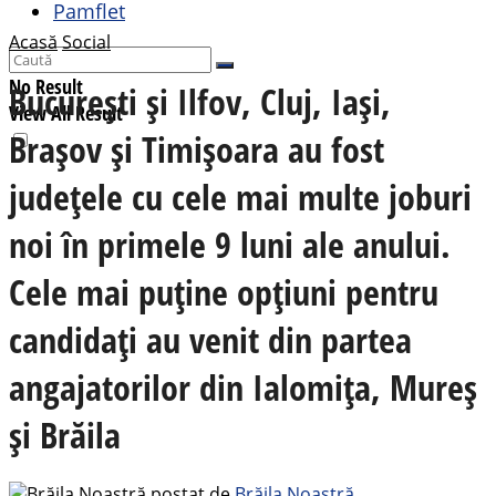
Pamflet
Acasă
Social
No Result
București și Ilfov, Cluj, Iași,
View All Result
Brașov și Timișoara au fost
județele cu cele mai multe joburi
noi în primele 9 luni ale anului.
Cele mai puține opțiuni pentru
candidați au venit din partea
angajatorilor din Ialomița, Mureș
și Brăila
postat de
Brăila Noastră