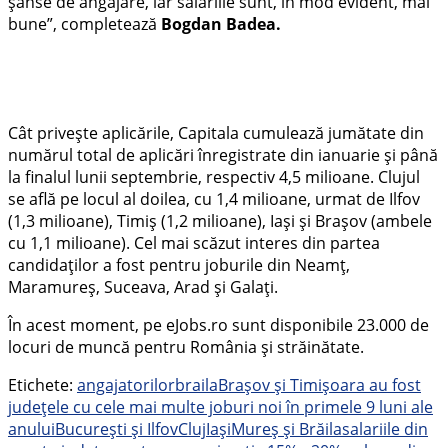
șanse de angajare, iar salariile sunt, în mod evident, mai
bune”, completează
Bogdan Badea.
Cât privește aplicările, Capitala cumulează jumătate din
numărul total de aplicări înregistrate din ianuarie și până
la finalul lunii septembrie, respectiv 4,5 milioane. Clujul
se află pe locul al doilea, cu 1,4 milioane, urmat de Ilfov
(1,3 milioane), Timiș (1,2 milioane), Iași și Brașov (ambele
cu 1,1 milioane). Cel mai scăzut interes din partea
candidaților a fost pentru joburile din Neamț,
Maramureș, Suceava, Arad și Galați.
În acest moment, pe eJobs.ro sunt disponibile 23.000 de
locuri de muncă pentru România și străinătate.
Etichete:
angajatorilor
braila
Brașov și Timișoara au fost
județele cu cele mai multe joburi noi în primele 9 luni ale
anului
București și Ilfov
Cluj
Iași
Mureș și Brăila
salariile din