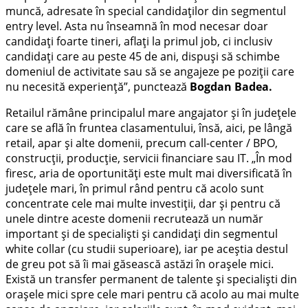
muncă, adresate în special candidaților din segmentul
entry level. Asta nu înseamnă în mod necesar doar
candidați foarte tineri, aflați la primul job, ci inclusiv
candidați care au peste 45 de ani, dispuși să schimbe
domeniul de activitate sau să se angajeze pe poziții care
nu necesită experiență”, punctează
Bogdan Badea.
Retailul rămâne principalul mare angajator și în județele
care se află în fruntea clasamentului, însă, aici, pe lângă
retail, apar și alte domenii, precum call-center / BPO,
construcții, producție, servicii financiare sau IT. „În mod
firesc, aria de oportunități este mult mai diversificată în
județele mari, în primul rând pentru că acolo sunt
concentrate cele mai multe investiții, dar și pentru că
unele dintre aceste domenii recrutează un număr
important și de specialiști și candidați din segmentul
white collar (cu studii superioare), iar pe aceștia destul
de greu pot să îi mai găsească astăzi în orașele mici.
Există un transfer permanent de talente și specialiști din
orașele mici spre cele mari pentru că acolo au mai multe