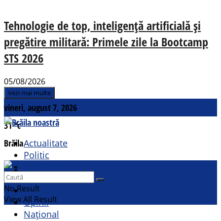
Tehnologie de top, inteligență artificială și
pregătire militară: Primele zile la Bootcamp
STS 2026
05/08/2026
Vezi mai multe
vineri, august 7, 2026
31
°c
Brăila
Actualitate
Politic
Social
Contact
Sport
No Result
Cultural
View All Result
Opinii
Național