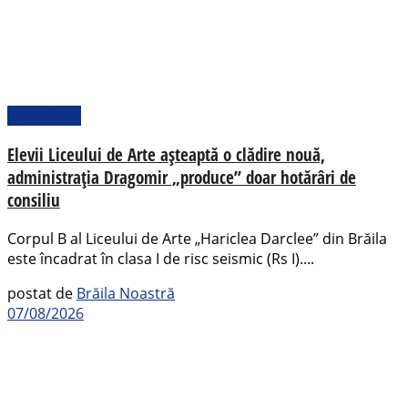
Actualitate
Elevii Liceului de Arte așteaptă o clădire nouă,
administrația Dragomir „produce” doar hotărâri de
consiliu
Corpul B al Liceului de Arte „Hariclea Darclee” din Brăila
este încadrat în clasa I de risc seismic (Rs I)....
postat de
Brăila Noastră
07/08/2026