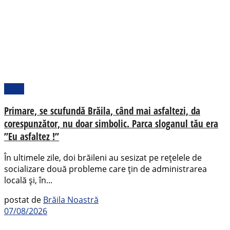
Local
Primare, se scufundă Brăila, când mai asfaltezi, da
corespunzător, nu doar simbolic. Parca sloganul tău era
”Eu asfaltez !”
În ultimele zile, doi brăileni au sesizat pe rețelele de
socializare două probleme care țin de administrarea
locală și, în...
postat de
Brăila Noastră
07/08/2026