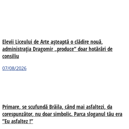
Elevii Liceului de Arte așteaptă o clădire nouă,
administrația Dragomir „produce” doar hotărâri de
consiliu
07/08/2026
Primare, se scufundă Brăila, când mai asfaltezi, da
corespunzător, nu doar simbolic. Parca sloganul tău era
”Eu asfaltez !”