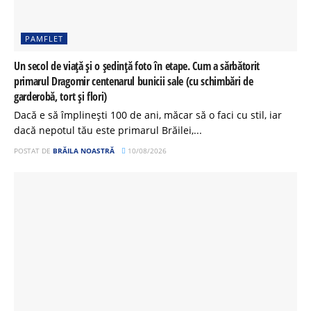
PAMFLET
Un secol de viață și o ședință foto în etape. Cum a sărbătorit
primarul Dragomir centenarul bunicii sale (cu schimbări de
garderobă, tort și flori)
Dacă e să împlinești 100 de ani, măcar să o faci cu stil, iar
dacă nepotul tău este primarul Brăilei,...
POSTAT DE
BRĂILA NOASTRĂ
10/08/2026