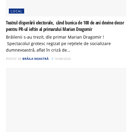
LOCAL
Teatrul disperării electorale, când bunica de 100 de ani devine decor
pentru PR-ul ieftin al primarului Marian Dragomir
Brăilenii s-au trezit, dle primar Marian Dragomir !
Spectacolul grotesc regizat pe rețelele de socializare
dumnevoastră, aflat în criză de...
POSTAT DE
BRĂILA NOASTRĂ
10/08/2026