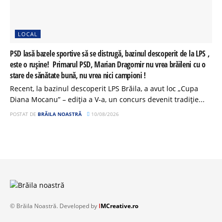
LOCAL
PSD lasă bazele sportive să se distrugă, bazinul descoperit de la LPS ,
este o rușine! Primarul PSD, Marian Dragomir nu vrea brăileni cu o
stare de sănătate bună, nu vrea nici campioni !
Recent, la bazinul descoperit LPS Brăila, a avut loc „Cupa
Diana Mocanu” – ediția a V-a, un concurs devenit tradiție...
POSTAT DE
BRĂILA NOASTRĂ
10/08/2026
© Brăila Noastră. Developed by
I
MCreative.ro