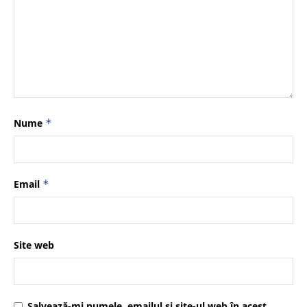
Nume
*
Email
*
Site web
Salvează-mi numele, emailul și site-ul web în acest