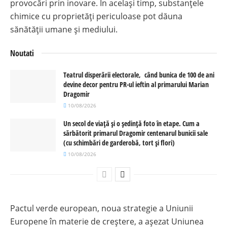
provocări prin inovare. În același timp, substanțele
chimice cu proprietăți periculoase pot dăuna
sănătății umane și mediului.
Noutati
Teatrul disperării electorale, când bunica de 100 de ani
devine decor pentru PR-ul ieftin al primarului Marian
Dragomir
10/08/2026
Un secol de viață și o ședință foto în etape. Cum a
sărbătorit primarul Dragomir centenarul bunicii sale
(cu schimbări de garderobă, tort și flori)
10/08/2026
Pactul verde european, noua strategie a Uniunii
Europene în materie de creștere, a așezat Uniunea