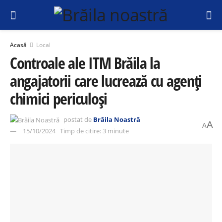
Acasă
Local
Controale ale ITM Brăila la
angajatorii care lucrează cu agenţi
chimici periculoşi
postat de
Brăila Noastră
A
A
15/10/2024
Timp de citire: 3 minute