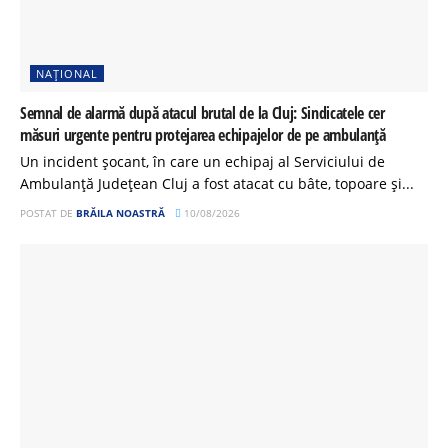
NAȚIONAL
Semnal de alarmă după atacul brutal de la Cluj: Sindicatele cer
măsuri urgente pentru protejarea echipajelor de pe ambulanță
Un incident șocant, în care un echipaj al Serviciului de
Ambulanță Județean Cluj a fost atacat cu bâte, topoare și...
POSTAT DE
BRĂILA NOASTRĂ
10/08/2026