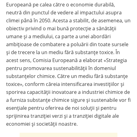
Europeană pe calea către o economie durabilă,
neutră din punctul de vedere al impactului asupra
climei până în 2050. Acesta a stabilit, de asemenea, un
obiectiv privind o mai bună protecție a sănătății
umane și a mediului, ca parte a unei abordări
ambițioase de combatere a poluării din toate sursele
și de trecere la un mediu fără substanțe toxice. În
acest sens, Comisia Europeană a elaborat «Strategia
pentru promovarea sustenabilității în domeniul
substanțelor chimice. Către un mediu fără substanțe
toxice», conform căreia intensificarea investițiilor și
sporirea capacității inovatoare a industriei chimice de
a furniza substanțe chimice sigure și sustenabile vor fi
esențiale pentru oferirea de noi soluții și pentru
sprijinirea tranziției verzi și a tranziției digitale ale
economiei și societății noastre.