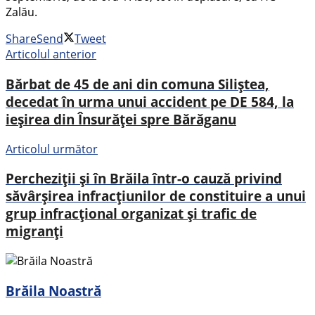
Zalău.
Share
Send
Tweet
Articolul anterior
Bărbat de 45 de ani din comuna Siliștea,
decedat în urma unui accident pe DE 584, la
ieșirea din Însurăței spre Bărăganu
Articolul următor
Percheziții și în Brăila într-o cauză privind
săvârșirea infracțiunilor de constituire a unui
grup infracțional organizat și trafic de
migranți
Brăila Noastră