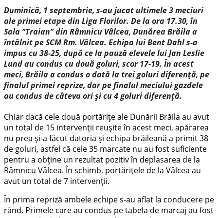
Duminică, 1 septembrie, s-au jucat ultimele 3 meciuri
ale primei etape din Liga Florilor. De la ora 17.30, în
Sala ”Traian” din Râmnicu Vâlcea, Dunărea Brăila a
întâlnit pe SCM Rm. Vâlcea. Echipa lui Bent Dahl s-a
impus cu 38-25, după ce la pauză elevele lui Jan Leslie
Lund au condus cu două goluri, scor 17-19. În acest
meci, Brăila a condus o dată la trei goluri diferență, pe
finalul primei reprize, dar pe finalul meciului gazdele
au condus de câteva ori și cu 4 goluri diferență.
Chiar dacă cele două portărițe ale Dunării Brăila au avut
un total de 15 intervenții reușite în acest meci, apărarea
nu prea și-a făcut datoria și echipa brăileană a primit 38
de goluri, astfel că cele 35 marcate nu au fost suficiente
pentru a obține un rezultat pozitiv în deplasarea de la
Râmnicu Vâlcea. În schimb, portărițele de la Vâlcea au
avut un total de 7 intervenții.
În prima repriză ambele echipe s-au aflat la conducere pe
rând. Primele care au condus pe tabela de marcaj au fost