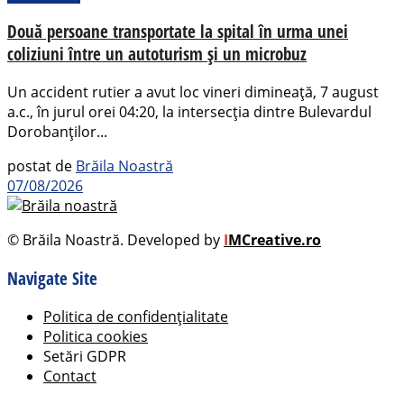
Două persoane transportate la spital în urma unei
coliziuni între un autoturism și un microbuz
Un accident rutier a avut loc vineri dimineață, 7 august
a.c., în jurul orei 04:20, la intersecția dintre Bulevardul
Dorobanților...
postat de
Brăila Noastră
07/08/2026
© Brăila Noastră. Developed by
I
MCreative.ro
Navigate Site
Politica de confidențialitate
Politica cookies
Setări GDPR
Contact