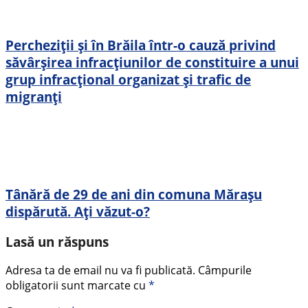
Percheziții și în Brăila într-o cauză privind
săvârșirea infracțiunilor de constituire a unui
grup infracțional organizat și trafic de
migranți
Tânără de 29 de ani din comuna Mărașu
dispărută. Ați văzut-o?
Lasă un răspuns
Adresa ta de email nu va fi publicată.
Câmpurile
obligatorii sunt marcate cu
*