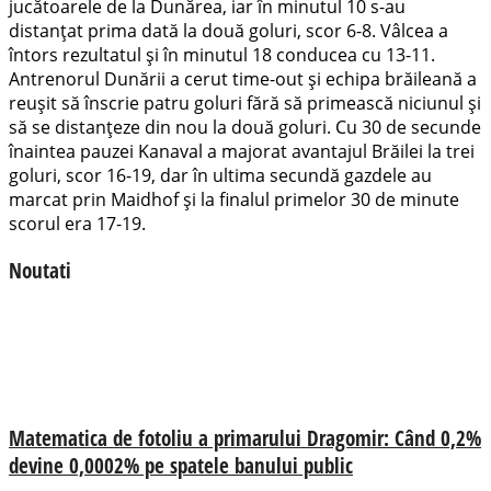
jucătoarele de la Dunărea, iar în minutul 10 s-au
distanțat prima dată la două goluri, scor 6-8. Vâlcea a
întors rezultatul și în minutul 18 conducea cu 13-11.
Antrenorul Dunării a cerut time-out și echipa brăileană a
reușit să înscrie patru goluri fără să primească niciunul și
să se distanțeze din nou la două goluri. Cu 30 de secunde
înaintea pauzei Kanaval a majorat avantajul Brăilei la trei
goluri, scor 16-19, dar în ultima secundă gazdele au
marcat prin Maidhof și la finalul primelor 30 de minute
scorul era 17-19.
Noutati
Matematica de fotoliu a primarului Dragomir: Când 0,2%
devine 0,0002% pe spatele banului public