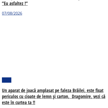
”Eu asfaltez !”
07/08/2026
Local
Un aparat de joacă amplasat pe faleza Brăilei, este fixat
periculos cu cioate de lemn și carton, Dragomire, vezi că
este în curtea ta !!