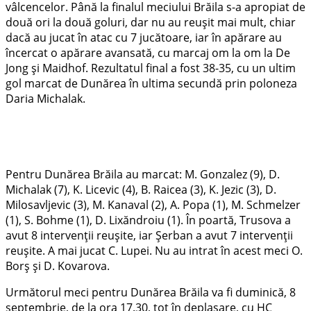
vâlcencelor. Până la finalul meciului Brăila s-a apropiat de
două ori la două goluri, dar nu au reușit mai mult, chiar
dacă au jucat în atac cu 7 jucătoare, iar în apărare au
încercat o apărare avansată, cu marcaj om la om la De
Jong și Maidhof. Rezultatul final a fost 38-35, cu un ultim
gol marcat de Dunărea în ultima secundă prin poloneza
Daria Michalak.
Pentru Dunărea Brăila au marcat: M. Gonzalez (9), D.
Michalak (7), K. Licevic (4), B. Raicea (3), K. Jezic (3), D.
Milosavljevic (3), M. Kanaval (2), A. Popa (1), M. Schmelzer
(1), S. Bohme (1), D. Lixăndroiu (1). În poartă, Trusova a
avut 8 intervenții reușite, iar Șerban a avut 7 intervenții
reușite. A mai jucat C. Lupei. Nu au intrat în acest meci O.
Borș și D. Kovarova.
Următorul meci pentru Dunărea Brăila va fi duminică, 8
septembrie, de la ora 17.30, tot în deplasare, cu HC