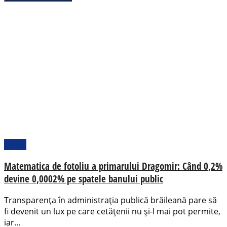
Opinii
Matematica de fotoliu a primarului Dragomir: Când 0,2%
devine 0,0002% pe spatele banului public
Transparența în administrația publică brăileană pare să
fi devenit un lux pe care cetățenii nu și-l mai pot permite,
iar...