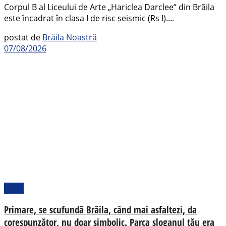
Corpul B al Liceului de Arte „Hariclea Darclee” din Brăila
este încadrat în clasa I de risc seismic (Rs I)....
postat de
Brăila Noastră
07/08/2026
Local
Primare, se scufundă Brăila, când mai asfaltezi, da
corespunzător, nu doar simbolic. Parca sloganul tău era