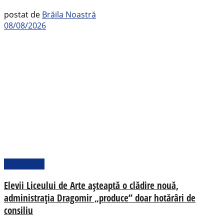
postat de
Brăila Noastră
08/08/2026
Actualitate
Elevii Liceului de Arte așteaptă o clădire nouă,
administrația Dragomir „produce” doar hotărâri de
consiliu