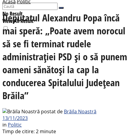
Acasă
Politic
No Result
Deputatul Alexandru Popa încă
View All Result
mai speră: „Poate avem norocul
să se fi terminat rudele
administrației PSD și o să punem
oameni sănătoși la cap la
conducerea Spitalului Județean
Brăila”
postat de
Brăila Noastră
13/11/2023
in
Politic
Timp de citire: 2 minute