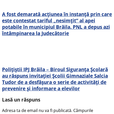
A fost demarată acțiunea în instanță prin care
este contestat tariful „nesimțit” al apei
potabile în municipiul Brăila. PNL a depus azi
întâmpinarea la Judecătorie
Polițiștii IPJ Brăila – Biroul Siguranța Școlară
au răspuns invitației Școlii Gimnaziale Salcia
Tudor de a desfășura o serie de activități de
prevenire și informare a elevilor
Lasă un răspuns
Adresa ta de email nu va fi publicată.
Câmpurile