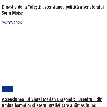
Dinastia de la Tufești: ascensiunea politică a senatorului
Sorin Moise
29/07/2026
Politic
Ascensiunea lui Viorel Marian Dragomir: „Ucenicul” din
umbra baronilor și eșecul Brăilei care a rămas în loc