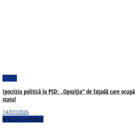
Politic
Ipocrizia politică la PSD: „Opoziția” de fațadă care ocupă
statul
14/07/2026
Articolul următor