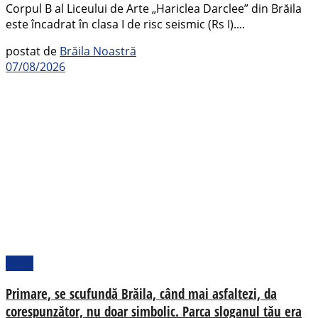
Corpul B al Liceului de Arte „Hariclea Darclee” din Brăila
este încadrat în clasa I de risc seismic (Rs I)....
postat de
Brăila Noastră
07/08/2026
Local
Primare, se scufundă Brăila, când mai asfaltezi, da
corespunzător, nu doar simbolic. Parca sloganul tău era