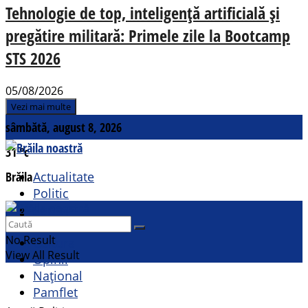
Tehnologie de top, inteligență artificială și
pregătire militară: Primele zile la Bootcamp
STS 2026
05/08/2026
Vezi mai multe
sâmbătă, august 8, 2026
31
°c
Brăila
Actualitate
Politic
Social
Contact
Sport
No Result
Cultural
View All Result
Opinii
Național
Pamflet