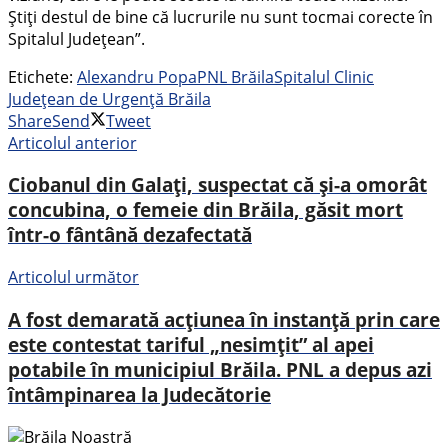
Știți destul de bine că lucrurile nu sunt tocmai corecte în
Spitalul Județean”.
Etichete:
Alexandru Popa
PNL Brăila
Spitalul Clinic
Județean de Urgență Brăila
Share
Send
Tweet
Articolul anterior
Ciobanul din Galați, suspectat că și-a omorât
concubina, o femeie din Brăila, găsit mort
într-o fântână dezafectată
Articolul următor
A fost demarată acțiunea în instanță prin care
este contestat tariful „nesimțit” al apei
potabile în municipiul Brăila. PNL a depus azi
întâmpinarea la Judecătorie