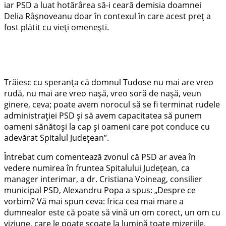
iar PSD a luat hotărârea să-i ceară demisia doamnei
Delia Râșnoveanu doar în contexul în care acest preț a
fost plătit cu vieți omenești.
Trăiesc cu speranța că domnul Tudose nu mai are vreo
rudă, nu mai are vreo nașă, vreo soră de nașă, veun
ginere, ceva; poate avem norocul să se fi terminat rudele
administrației PSD și să avem capacitatea să punem
oameni sănătoși la cap și oameni care pot conduce cu
adevărat Spitalul Județean”.
Întrebat cum comentează zvonul că PSD ar avea în
vedere numirea în fruntea Spitalului Județean, ca
manager interimar, a dr. Cristiana Voineag, consilier
municipal PSD, Alexandru Popa a spus: „Despre ce
vorbim? Vă mai spun ceva: frica cea mai mare a
dumnealor este că poate să vină un om corect, un om cu
viziune, care le poate scoate la lumină toate mizeriile.