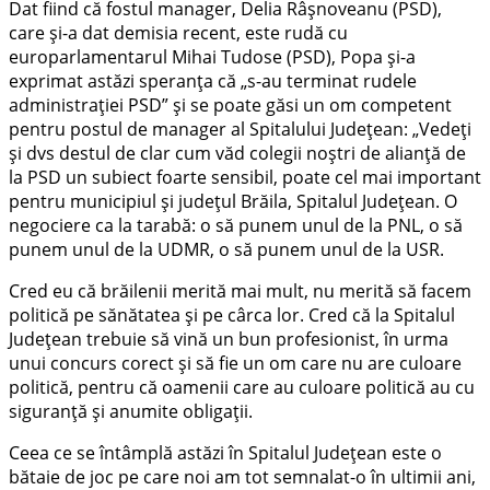
Dat fiind că fostul manager, Delia Râșnoveanu (PSD),
care și-a dat demisia recent, este rudă cu
europarlamentarul Mihai Tudose (PSD), Popa și-a
exprimat astăzi speranța că „s-au terminat rudele
administrației PSD” și se poate găsi un om competent
pentru postul de manager al Spitalului Județean: „Vedeți
și dvs destul de clar cum văd colegii noștri de alianță de
la PSD un subiect foarte sensibil, poate cel mai important
pentru municipiul și județul Brăila, Spitalul Județean. O
negociere ca la tarabă: o să punem unul de la PNL, o să
punem unul de la UDMR, o să punem unul de la USR.
Cred eu că brăilenii merită mai mult, nu merită să facem
politică pe sănătatea și pe cârca lor. Cred că la Spitalul
Județean trebuie să vină un bun profesionist, în urma
unui concurs corect și să fie un om care nu are culoare
politică, pentru că oamenii care au culoare politică au cu
siguranță și anumite obligații.
Ceea ce se întâmplă astăzi în Spitalul Județean este o
bătaie de joc pe care noi am tot semnalat-o în ultimii ani,