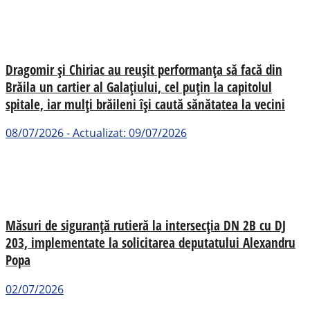
Dragomir și Chiriac au reușit performanța să facă din
Brăila un cartier al Galațiului, cel puțin la capitolul
spitale, iar mulți brăileni își caută sănătatea la vecini
08/07/2026 - Actualizat: 09/07/2026
Măsuri de siguranță rutieră la intersecția DN 2B cu DJ
203, implementate la solicitarea deputatului Alexandru
Popa
02/07/2026