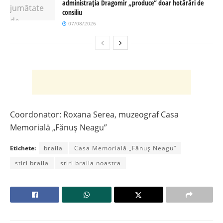
administrația Dragomir „produce” doar hotărâri de
consiliu
07/08/2026
Coordonator: Roxana Serea, muzeograf Casa
Memorială „Fănuș Neagu”
Etichete:
braila
Casa Memorială „Fănuș Neagu”
stiri braila
stiri braila noastra