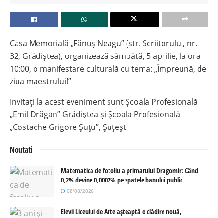
Casa Memorială „Fănuș Neagu” (str. Scriitorului, nr.
32, Grădiștea), organizează sâmbătă, 5 aprilie, la ora
10:00, o manifestare culturală cu tema: „Împreună, de
ziua maestrului!”
Invitați la acest eveniment sunt Școala Profesională
„Emil Drăgan” Grădiștea și Școala Profesională
„Costache Grigore Șuțu”, Șuțești
Noutati
Matematica de fotoliu a primarului Dragomir: Când
0,2% devine 0,0002% pe spatele banului public
08/08/2026
Elevii Liceului de Arte așteaptă o clădire nouă,