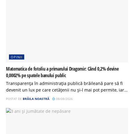
OPINII
Matematica de fotoliu a primarului Dragomir: Când 0,2% devine
0,0002% pe spatele banului public
Transparența în administrația publică brăileană pare să fi
devenit un lux pe care cetățenii nu și-l mai pot permite, iar...
POSTAT DE
BRĂILA NOASTRĂ
08/08/2026