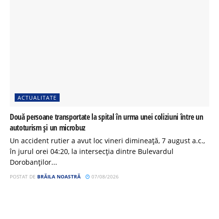
ACTUALITATE
Două persoane transportate la spital în urma unei coliziuni între un
autoturism și un microbuz
Un accident rutier a avut loc vineri dimineață, 7 august a.c.,
în jurul orei 04:20, la intersecția dintre Bulevardul
Dorobanților...
POSTAT DE
BRĂILA NOASTRĂ
07/08/2026