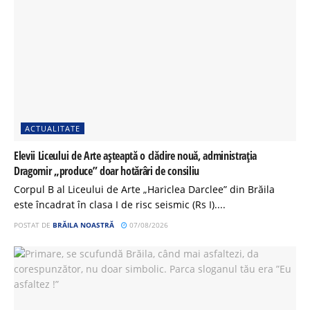
ACTUALITATE
Elevii Liceului de Arte așteaptă o clădire nouă, administrația
Dragomir „produce” doar hotărâri de consiliu
Corpul B al Liceului de Arte „Hariclea Darclee” din Brăila
este încadrat în clasa I de risc seismic (Rs I)....
POSTAT DE
BRĂILA NOASTRĂ
07/08/2026