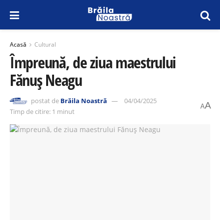
Acasă
Cultural
Împreună, de ziua maestrului
Fănuș Neagu
postat de
Brăila Noastră
04/04/2025
A
A
Timp de citire: 1 minut