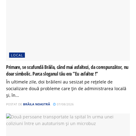
LOCAL
Primare, se scufundă Brăila, când mai asfaltezi, da corespunzător, nu
doar simbolic. Parca sloganul tău era ”Eu asfaltez !”
În ultimele zile, doi brăileni au sesizat pe rețelele de
socializare două probleme care țin de administrarea locală
și, în...
POSTAT DE
BRĂILA NOASTRĂ
07/08/2026