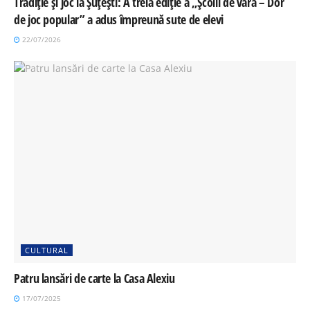
Tradiție și joc la Șuțești: A treia ediție a „Școlii de vară – Dor
de joc popular” a adus împreună sute de elevi
22/07/2026
CULTURAL
Patru lansări de carte la Casa Alexiu
17/07/2025